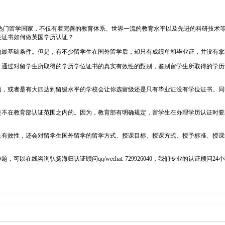
都是学生们青睐的热门留学国家，不仅有着完善的教育体系、世界一流的教育水平以及先进的
位证书如何做英国学历认证？
的最基础条件。但是，有不少留学生在国外留学后，却只有成绩单和毕业证，并没有拿
，通过对留学生所取得的学历学位证书的真实有效性的甄别，鉴别留学生所取得的学历
。
的，或者是有大四达到留级水平的学校会让你选留级还是只有毕业证没有学位证书。同
是不在教育部认证范围之内的。因为，教育部有明确规定，留学生在办理学历认证时要
及有效性，还会对留学生国外留学的留学方式、授课目标、授课方式、授予标准、授课
。
以在线咨询弘扬海归认证顾问qq/wechat: 729926040，我们专业的认证顾问