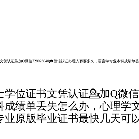
凭认证💁加Q微信729926040🎓留信认证办理入职要多久，语言学专业本科成
位证书文凭认证💁加Q微信729
科成绩单丢失怎么办，心理学
业原版毕业证书最快几天可以做