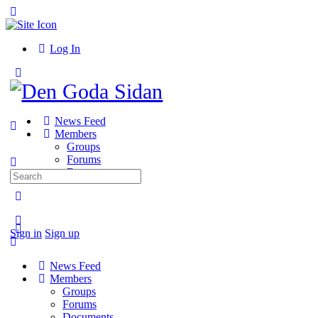
Toggle
Side
Panel
Log In
Toggle
Side
Panel
News Feed
Members
Groups
Forums
Documents
Search
for:
More
options
Sign in
Sign up
News Feed
Members
Groups
Forums
Documents