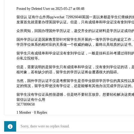
Posted by
Deleted User
on 2025-05-27 at 08:48
留信认 证有什么作用qq/wechat: 729926040英国一直以来
发展首先就需要办理英国学认证。但是，只有成绩单和毕业证没有拿到学
众所周知，回国办理国外学历认证，递交齐全的认证材料是学历认证成功
国外学历认证是国家教育部针对留学生所开展的一项学历学位的鉴定工作
学历学位体系的相对应的关系做一个权威的确认，最终出具纸质的认证书
留学生只有成绩单和毕业证没有拿到学位证，一般是挂科后补考通过得到
分私立院校等。
但是，需要说明的是留学生只有成绩单和毕业证，没有拿到学位证的话，
核对象，若有缺少的话，留学生的学历认证将会遭遇很大的阻碍。
当然，国外学历认证不仅是考察留学生是否毕业获得学历学位的真实性以
定的情况，留学生即使没有学位证，还是能够有其他办法完成学历认证的
留学生没有学位证虽然很遗憾，但是绝不要轻言放弃。想要轻松解决这类难题，可
留信认证有什么用
5E77899658
1 Member
·
0 Replies
Sorry, there were no replies found.