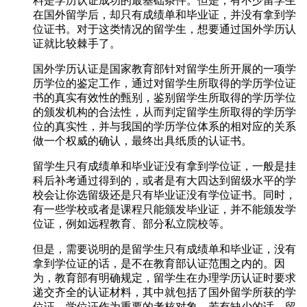
料是学历认证成功的最基础条件。但是，有不少留学生
在国外留学后，却只有成绩单和毕业证，并没有拿到学
位证书。对于这类情况的留学生，想要通过国外学历认
证就比较棘手了。
国外学历认证是国家教育部针对留学生所开展的一项学
历学位的鉴定工作，通过对留学生所取得的学历学位证
书的真实有效性的甄别，鉴别留学生所取得的学历学位
的颁发机构的合法性，从而判定留学生所取得的学历学
位的真实性，并与我国的学历学位体系的相对应的关系
做一个权威的确认，最终出具纸质的认证书。
留学生只有成绩单和毕业证没有拿到学位证，一般是挂
科后补考通过得到的，或者是有大四达到留级水平的学
校会让你选留级还是只有毕业证没有学位证书。同时，
有一些学校或者是课程只能颁发毕业证，并不能颁发学
位证，例如远程教育、部分私立院校等。
但是，需要说明的是留学生只有成绩单和毕业证，没有
拿到学位证的话，是不在教育部认证范围之内的。因
为，教育部有明确规定，留学生在办理学历认证时要求
递交齐全的认证材料，其中就包括了国外留学所获的学
位证。学位证作为重要的考核对象，若有缺少的话，留