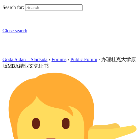
Search for:
Close search
Goda Sidan – Startsida
›
Forums
›
Public Forum
›
办理杜克大学原
版MBA结业文凭证书