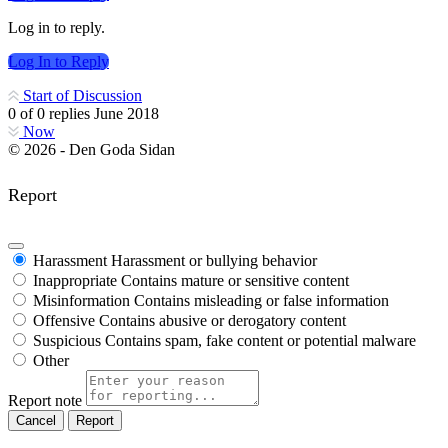
Log in to reply.
Log In to Reply
Start of Discussion
0
of
0
replies
June 2018
Now
© 2026 - Den Goda Sidan
Report
Harassment
Harassment or bullying behavior
Inappropriate
Contains mature or sensitive content
Misinformation
Contains misleading or false information
Offensive
Contains abusive or derogatory content
Suspicious
Contains spam, fake content or potential malware
Other
Report note
Report