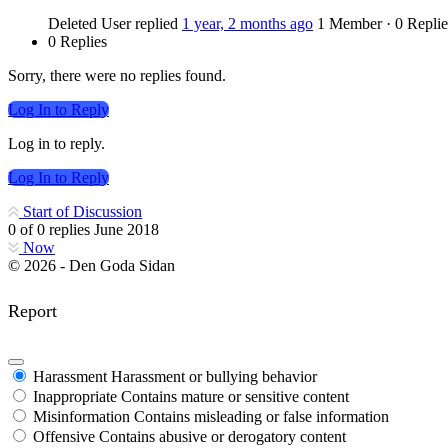
Deleted User
replied
1 year, 2 months ago
1 Member
·
0 Replie
0 Replies
Sorry, there were no replies found.
Log In to Reply
Log in to reply.
Log In to Reply
Start of Discussion
0
of
0
replies
June 2018
Now
© 2026 - Den Goda Sidan
Report
Harassment
Harassment or bullying behavior
Inappropriate
Contains mature or sensitive content
Misinformation
Contains misleading or false information
Offensive
Contains abusive or derogatory content