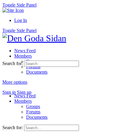
Toggle Side Panel
Log In
Toggle Side Panel
News Feed
Members
Groups
Search for:
Forums
Documents
More options
Sign in
Sign up
News Feed
Members
Groups
Forums
Documents
Search for: