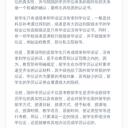
位的真实性，并与我国的学历学位体系的相对应的关系
做一个权威的确认，最终出具纸质的认证书。
留学生只有成绩单和毕业证没有拿到学位证，一般是挂
科后补考通过得到的，或者是有大四达到留级水平的学
校会让你选留级还是只有毕业证没有学位证书。同时，
有一些学校或者是课程只能颁发毕业证，并不能颁发学
位证，例如远程教育、部分私立院校等。
但是，需要说明的是留学生只有成绩单和毕业证，没有
拿到学位证的话，是不在教育部认证范围之内的。因
为，教育部有明确规定，留学生在办理学历认证时要求
递交齐全的认证材料，其中就包括了国外留学所获的学
位证。学位证作为重要的考核对象，若有缺少的话，留
学生的学历认证将会遭遇很大的阻碍。
当然，国外学历认证不仅是考察留学生是否毕业获得学
历学位的真实性以及有效性，还会对留学生国外留学的
留学方式、授课目标、授课方式、授予标准、授课地
点、授课时限、教学语言、居留时间、签证类型等等进
行考察。所以，只要满足一定的情况，留学生即使没有
学位证，还是能够有其他办法完成学历认证的。