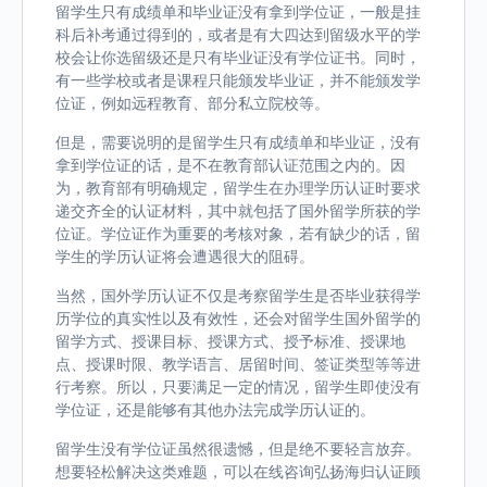
留学生只有成绩单和毕业证没有拿到学位证，一般是挂
科后补考通过得到的，或者是有大四达到留级水平的学
校会让你选留级还是只有毕业证没有学位证书。同时，
有一些学校或者是课程只能颁发毕业证，并不能颁发学
位证，例如远程教育、部分私立院校等。
但是，需要说明的是留学生只有成绩单和毕业证，没有
拿到学位证的话，是不在教育部认证范围之内的。因
为，教育部有明确规定，留学生在办理学历认证时要求
递交齐全的认证材料，其中就包括了国外留学所获的学
位证。学位证作为重要的考核对象，若有缺少的话，留
学生的学历认证将会遭遇很大的阻碍。
当然，国外学历认证不仅是考察留学生是否毕业获得学
历学位的真实性以及有效性，还会对留学生国外留学的
留学方式、授课目标、授课方式、授予标准、授课地
点、授课时限、教学语言、居留时间、签证类型等等进
行考察。所以，只要满足一定的情况，留学生即使没有
学位证，还是能够有其他办法完成学历认证的。
留学生没有学位证虽然很遗憾，但是绝不要轻言放弃。
想要轻松解决这类难题，可以在线咨询弘扬海归认证顾