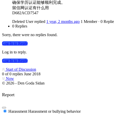
确保学历认证能够顺利完成。
留信网认证有什么用
D682ACD7547
Deleted User
replied
1 year, 2 months ago
1 Member
·
0 Replie
0 Replies
Sorry, there were no replies found.
Log In to Reply
Log in to reply.
Log In to Reply
Start of Discussion
0
of
0
replies
June 2018
Now
© 2026 - Den Goda Sidan
Report
Harassment
Harassment or bullying behavior