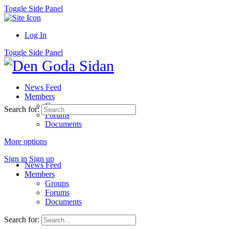
Toggle Side Panel
Log In
Toggle Side Panel
News Feed
Members
Groups
Search for:
Forums
Documents
More options
Sign in
Sign up
News Feed
Members
Groups
Forums
Documents
Search for: