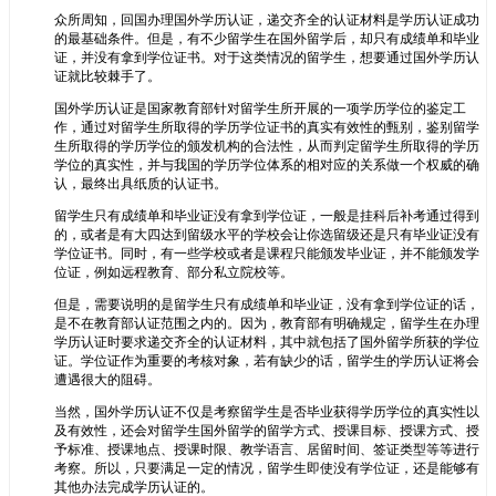
众所周知，回国办理国外学历认证，递交齐全的认证材料是学历认证成功
的最基础条件。但是，有不少留学生在国外留学后，却只有成绩单和毕业
证，并没有拿到学位证书。对于这类情况的留学生，想要通过国外学历认
证就比较棘手了。
国外学历认证是国家教育部针对留学生所开展的一项学历学位的鉴定工
作，通过对留学生所取得的学历学位证书的真实有效性的甄别，鉴别留学
生所取得的学历学位的颁发机构的合法性，从而判定留学生所取得的学历
学位的真实性，并与我国的学历学位体系的相对应的关系做一个权威的确
认，最终出具纸质的认证书。
留学生只有成绩单和毕业证没有拿到学位证，一般是挂科后补考通过得到
的，或者是有大四达到留级水平的学校会让你选留级还是只有毕业证没有
学位证书。同时，有一些学校或者是课程只能颁发毕业证，并不能颁发学
位证，例如远程教育、部分私立院校等。
但是，需要说明的是留学生只有成绩单和毕业证，没有拿到学位证的话，
是不在教育部认证范围之内的。因为，教育部有明确规定，留学生在办理
学历认证时要求递交齐全的认证材料，其中就包括了国外留学所获的学位
证。学位证作为重要的考核对象，若有缺少的话，留学生的学历认证将会
遭遇很大的阻碍。
当然，国外学历认证不仅是考察留学生是否毕业获得学历学位的真实性以
及有效性，还会对留学生国外留学的留学方式、授课目标、授课方式、授
予标准、授课地点、授课时限、教学语言、居留时间、签证类型等等进行
考察。所以，只要满足一定的情况，留学生即使没有学位证，还是能够有
其他办法完成学历认证的。