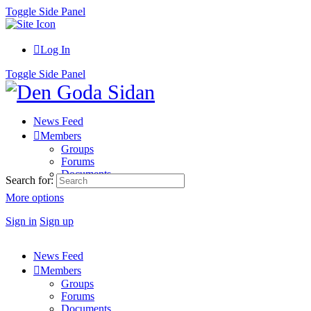
Toggle Side Panel
Log In
Toggle Side Panel
News Feed
Members
Groups
Forums
Documents
Search for:
More options
Sign in
Sign up
News Feed
Members
Groups
Forums
Documents