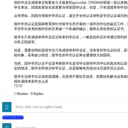
国外毕业证成绩单定制要多久才能拿到qq/wechat: 72992604
学生来说，回国发展首先就需要办理英国学认证。但是，只有成绩单和毕业
众所周知，回国办理国外学历认证，递交齐全的认证材料是学历认证成功的
国外学历认证是国家教育部针对留学生所开展的一项学历学位的鉴定工作，
学历学位体系的相对应的关系做一个权威的确认，最终出具纸质的认证书。
留学生只有成绩单和毕业证没有拿到学位证，一般是挂科后补考通过得到的
分私立院校等。
但是，需要说明的是留学生只有成绩单和毕业证，没有拿到学位证的话，是
核对象，若有缺少的话，留学生的学历认证将会遭遇很大的阻碍。
当然，国外学历认证不仅是考察留学生是否毕业获得学历学位的真实性以及
定的情况，留学生即使没有学位证，还是能够有其他办法完成学历认证的。
留学生没有学位证虽然很遗憾，但是绝不要轻言放弃。想要轻松解决这类难题，可以
国外成绩单原件怎么弄
73737
1 Member
·
0 Replies
Sorry, there were no replies found.
Log In to Reply