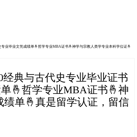
史专业毕业文凭成绩单🤞哲学专业MBA证书🤞神学与宗教人类学专业本科学位证🤞
40经典与古代史专业毕业证书
🤞哲学专业MBA证书🤞神
成绩单🤞真是留学认证，留信