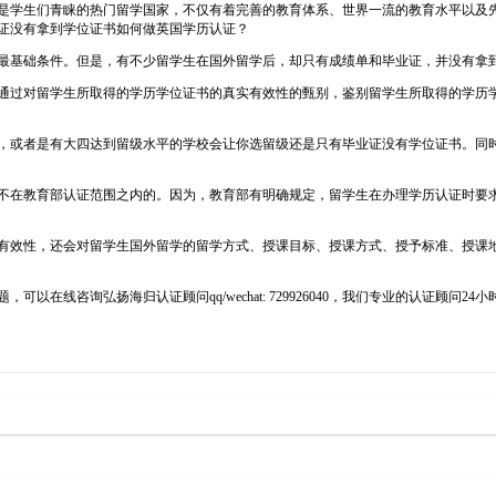
0英国一直以来都是学生们青睐的热门留学国家，不仅有着完善的教育体系、世界一流的教育
证没有拿到学位证书如何做英国学历认证？
最基础条件。但是，有不少留学生在国外留学后，却只有成绩单和毕业证，并没有拿
通过对留学生所取得的学历学位证书的真实有效性的甄别，鉴别留学生所取得的学历
，或者是有大四达到留级水平的学校会让你选留级还是只有毕业证没有学位证书。同
不在教育部认证范围之内的。因为，教育部有明确规定，留学生在办理学历认证时要
有效性，还会对留学生国外留学的留学方式、授课目标、授课方式、授予标准、授课
在线咨询弘扬海归认证顾问qq/wechat: 729926040，我们专业的认证顾问