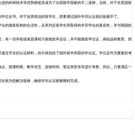
水平以及先进的科研技术等优势都使其成为了出国留学国家的不二选择。当然，对于在英国留
到学位证书。对于这类情况的留学生，想要通过国外学历认证就比较棘手了。
学位的颁发机构的合法性，从而判定留学生所取得的学历学位的真实性，并与我国的
时，有一些学校或者是课程只能颁发毕业证，并不能颁发学位证，例如远程教育、部
求递交齐全的认证材料，其中就包括了国外留学所获的学位证。学位证作为重要的考
地点、授课时限、教学语言、居留时间、签证类型等等进行考察。所以，只要满足一
24小时在线为您解决疑难，确保学历认证能够顺利完成。