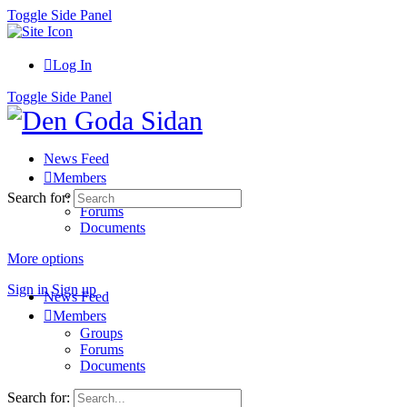
Toggle Side Panel
Log In
Toggle Side Panel
News Feed
Members
Groups
Search for:
Forums
Documents
More options
Sign in
Sign up
News Feed
Members
Groups
Forums
Documents
Search for: