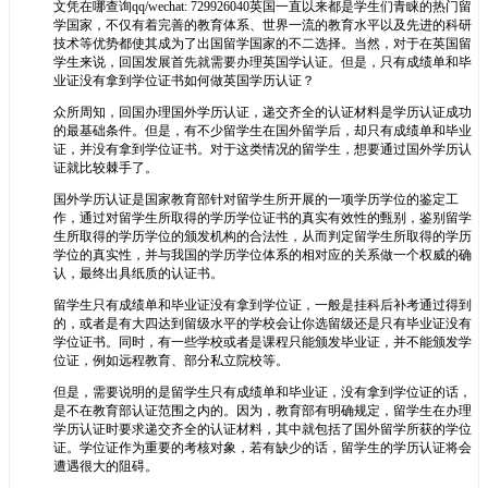
文凭在哪查询qq/wechat: 729926040英国一直以来都是学生们青睐的热门留
学国家，不仅有着完善的教育体系、世界一流的教育水平以及先进的科研
技术等优势都使其成为了出国留学国家的不二选择。当然，对于在英国留
学生来说，回国发展首先就需要办理英国学认证。但是，只有成绩单和毕
业证没有拿到学位证书如何做英国学历认证？
众所周知，回国办理国外学历认证，递交齐全的认证材料是学历认证成功
的最基础条件。但是，有不少留学生在国外留学后，却只有成绩单和毕业
证，并没有拿到学位证书。对于这类情况的留学生，想要通过国外学历认
证就比较棘手了。
国外学历认证是国家教育部针对留学生所开展的一项学历学位的鉴定工
作，通过对留学生所取得的学历学位证书的真实有效性的甄别，鉴别留学
生所取得的学历学位的颁发机构的合法性，从而判定留学生所取得的学历
学位的真实性，并与我国的学历学位体系的相对应的关系做一个权威的确
认，最终出具纸质的认证书。
留学生只有成绩单和毕业证没有拿到学位证，一般是挂科后补考通过得到
的，或者是有大四达到留级水平的学校会让你选留级还是只有毕业证没有
学位证书。同时，有一些学校或者是课程只能颁发毕业证，并不能颁发学
位证，例如远程教育、部分私立院校等。
但是，需要说明的是留学生只有成绩单和毕业证，没有拿到学位证的话，
是不在教育部认证范围之内的。因为，教育部有明确规定，留学生在办理
学历认证时要求递交齐全的认证材料，其中就包括了国外留学所获的学位
证。学位证作为重要的考核对象，若有缺少的话，留学生的学历认证将会
遭遇很大的阻碍。