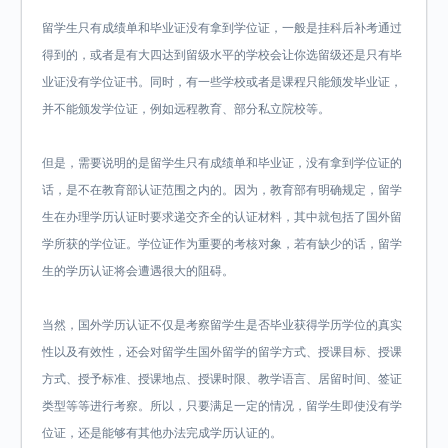
留学生只有成绩单和毕业证没有拿到学位证，一般是挂科后补考通过
得到的，或者是有大四达到留级水平的学校会让你选留级还是只有毕
业证没有学位证书。同时，有一些学校或者是课程只能颁发毕业证，
并不能颁发学位证，例如远程教育、部分私立院校等。
但是，需要说明的是留学生只有成绩单和毕业证，没有拿到学位证的
话，是不在教育部认证范围之内的。因为，教育部有明确规定，留学
生在办理学历认证时要求递交齐全的认证材料，其中就包括了国外留
学所获的学位证。学位证作为重要的考核对象，若有缺少的话，留学
生的学历认证将会遭遇很大的阻碍。
当然，国外学历认证不仅是考察留学生是否毕业获得学历学位的真实
性以及有效性，还会对留学生国外留学的留学方式、授课目标、授课
方式、授予标准、授课地点、授课时限、教学语言、居留时间、签证
类型等等进行考察。所以，只要满足一定的情况，留学生即使没有学
位证，还是能够有其他办法完成学历认证的。