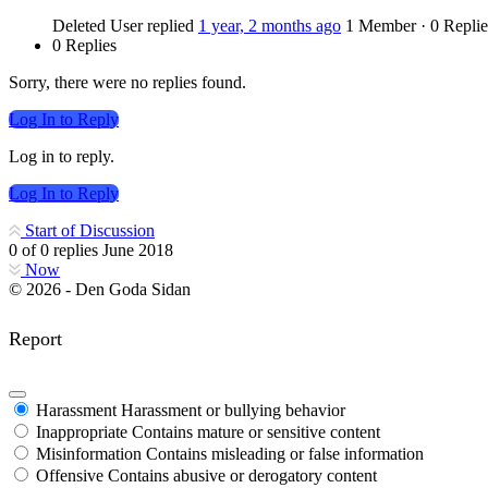
Deleted User
replied
1 year, 2 months ago
1 Member
·
0 Replie
0 Replies
Sorry, there were no replies found.
Log In to Reply
Log in to reply.
Log In to Reply
Start of Discussion
0
of
0
replies
June 2018
Now
© 2026 - Den Goda Sidan
Report
Harassment
Harassment or bullying behavior
Inappropriate
Contains mature or sensitive content
Misinformation
Contains misleading or false information
Offensive
Contains abusive or derogatory content