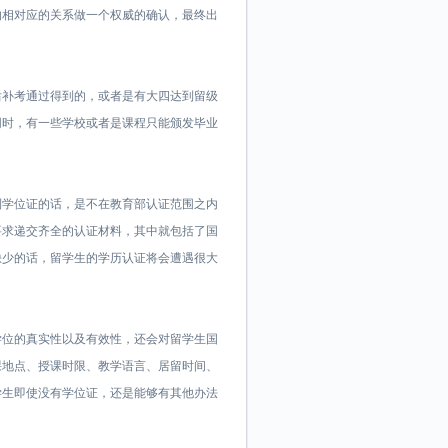
的相对应的关系做一个权威的确认，最终出
后补考通过得到的，或者是有大四达到留级
同时，有一些学校或者是课程只能颁发毕业
。
到学位证的话，是不在教育部认证范围之内
要求递交齐全的认证材料，其中就包括了国
缺少的话，留学生的学历认证将会遭遇很大
学位的真实性以及有效性，还会对留学生国
课地点、授课时限、教学语言、居留时间、
学生即使没有学位证，还是能够有其他办法