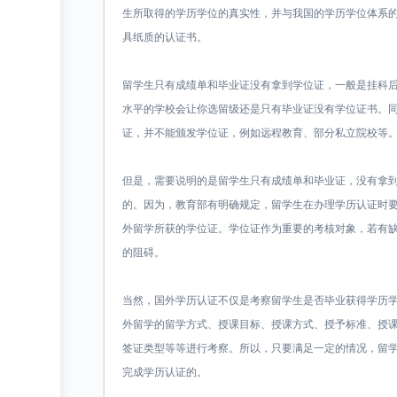
生所取得的学历学位的真实性，并与我国的学历学位体系
具纸质的认证书。
留学生只有成绩单和毕业证没有拿到学位证，一般是挂科
水平的学校会让你选留级还是只有毕业证没有学位证书。
证，并不能颁发学位证，例如远程教育、部分私立院校等
但是，需要说明的是留学生只有成绩单和毕业证，没有拿
的。因为，教育部有明确规定，留学生在办理学历认证时
外留学所获的学位证。学位证作为重要的考核对象，若有
的阻碍。
当然，国外学历认证不仅是考察留学生是否毕业获得学历
外留学的留学方式、授课目标、授课方式、授予标准、授
签证类型等等进行考察。所以，只要满足一定的情况，留
完成学历认证的。