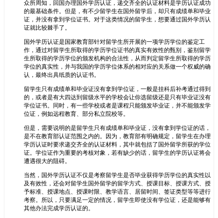
众所周知，回国办理国外学历认证，递交齐全的认证材料是学历认证成功
的最基础条件。但是，有不少留学生在国外留学后，却只有成绩单和毕业
证，并没有拿到学位证书。对于这类情况的留学生，想要通过国外学历认
证就比较棘手了。
国外学历认证是国家教育部针对留学生所开展的一项学历学位的鉴定工
作，通过对留学生所取得的学历学位证书的真实有效性的甄别，鉴别留学
生所取得的学历学位的颁发机构的合法性，从而判定留学生所取得的学历
学位的真实性，并与我国的学历学位体系的相对应的关系做一个权威的确
认，最终出具纸质的认证书。
留学生只有成绩单和毕业证没有拿到学位证，一般是挂科后补考通过得到
的，或者是有大四达到留级水平的学校会让你选留级还是只有毕业证没有
学位证书。同时，有一些学校或者是课程只能颁发毕业证，并不能颁发学
位证，例如远程教育、部分私立院校等。
但是，需要说明的是留学生只有成绩单和毕业证，没有拿到学位证的话，
是不在教育部认证范围之内的。因为，教育部有明确规定，留学生在办理
学历认证时要求递交齐全的认证材料，其中就包括了国外留学所获的学位
证。学位证作为重要的考核对象，若有缺少的话，留学生的学历认证将会
遭遇很大的阻碍。
当然，国外学历认证不仅是考察留学生是否毕业获得学历学位的真实性以
及有效性，还会对留学生国外留学的留学方式、授课目标、授课方式、授
予标准、授课地点、授课时限、教学语言、居留时间、签证类型等等进行
考察。所以，只要满足一定的情况，留学生即使没有学位证，还是能够有
其他办法完成学历认证的。