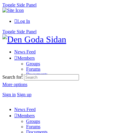
Toggle Side Panel
Log In
Toggle Side Panel
News Feed
Members
Groups
Forums
Documents
Search for:
More options
Sign in
Sign up
News Feed
Members
Groups
Forums
Documents