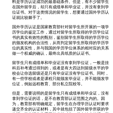
料是学历认证成功的最基础条件。但是，有不少留学生
在国外留学后，却只有成绩单和毕业证，并没有拿到学
位证书。对于这类情况的留学生，想要通过国外学历认
证就比较棘手了。
国外学历认证是国家教育部针对留学生所开展的一项学
历学位的鉴定工作，通过对留学生所取得的学历学位证
书的真实有效性的甄别，鉴别留学生所取得的学历学位
的颁发机构的合法性，从而判定留学生所取得的学历学
位的真实性，并与我国的学历学位体系的相对应的关系
做一个权威的确认，最终出具纸质的认证书。
留学生只有成绩单和毕业证没有拿到学位证，一般是挂
科后补考通过得到的，或者是有大四达到留级水平的学
校会让你选留级还是只有毕业证没有学位证书。同时，
有一些学校或者是课程只能颁发毕业证，并不能颁发学
位证，例如远程教育、部分私立院校等。
但是，需要说明的是留学生只有成绩单和毕业证，没有
拿到学位证的话，是不在教育部认证范围之内的。因
为，教育部有明确规定，留学生在办理学历认证时要求
递交齐全的认证材料，其中就包括了国外留学所获的学