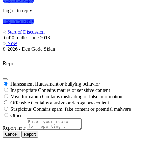
Log in to reply.
Log In to Reply
Start of Discussion
0
of
0
replies
June 2018
Now
© 2026 - Den Goda Sidan
Report
Harassment
Harassment or bullying behavior
Inappropriate
Contains mature or sensitive content
Misinformation
Contains misleading or false information
Offensive
Contains abusive or derogatory content
Suspicious
Contains spam, fake content or potential malware
Other
Report note
Report