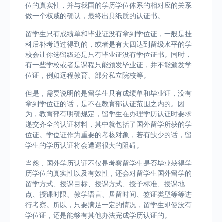
位的真实性，并与我国的学历学位体系的相对应的关系
做一个权威的确认，最终出具纸质的认证书。
留学生只有成绩单和毕业证没有拿到学位证，一般是挂
科后补考通过得到的，或者是有大四达到留级水平的学
校会让你选留级还是只有毕业证没有学位证书。同时，
有一些学校或者是课程只能颁发毕业证，并不能颁发学
位证，例如远程教育、部分私立院校等。
但是，需要说明的是留学生只有成绩单和毕业证，没有
拿到学位证的话，是不在教育部认证范围之内的。因
为，教育部有明确规定，留学生在办理学历认证时要求
递交齐全的认证材料，其中就包括了国外留学所获的学
位证。学位证作为重要的考核对象，若有缺少的话，留
学生的学历认证将会遭遇很大的阻碍。
当然，国外学历认证不仅是考察留学生是否毕业获得学
历学位的真实性以及有效性，还会对留学生国外留学的
留学方式、授课目标、授课方式、授予标准、授课地
点、授课时限、教学语言、居留时间、签证类型等等进
行考察。所以，只要满足一定的情况，留学生即使没有
学位证，还是能够有其他办法完成学历认证的。