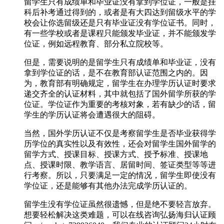
留学生只有成绩单和毕业证没有拿到学位证，一般是挂
科后补考通过得到的，或者是有大四达到留级水平的学
校会让你选留级还是只有毕业证没有学位证书。同时，
有一些学校或者是课程只能颁发毕业证，并不能颁发学
位证，例如远程教育、部分私立院校等。
但是，需要说明的是留学生只有成绩单和毕业证，没有
拿到学位证的话，是不在教育部认证范围之内的。因
为，教育部有明确规定，留学生在办理学历认证时要求
递交齐全的认证材料，其中就包括了国外留学所获的学
位证。学位证作为重要的考核对象，若有缺少的话，留
学生的学历认证将会遭遇很大的阻碍。
当然，国外学历认证不仅是考察留学生是否毕业获得学
历学位的真实性以及有效性，还会对留学生国外留学的
留学方式、授课目标、授课方式、授予标准、授课地
点、授课时限、教学语言、居留时间、签证类型等等进
行考察。所以，只要满足一定的情况，留学生即使没有
学位证，还是能够有其他办法完成学历认证的。
留学生没有学位证虽然很遗憾，但是绝不要轻言放弃。
想要轻松解决这类难题，可以在线咨询弘扬海归认证顾