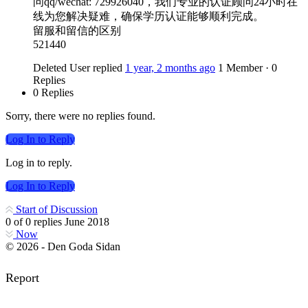
问qq/wechat: 729926040，我们专业的认证顾问24小时在
线为您解决疑难，确保学历认证能够顺利完成。
留服和留信的区别
521440
Deleted User
replied
1 year, 2 months ago
1 Member
·
0
Replies
0 Replies
Sorry, there were no replies found.
Log In to Reply
Log in to reply.
Log In to Reply
Start of Discussion
0
of
0
replies
June 2018
Now
© 2026 - Den Goda Sidan
Report