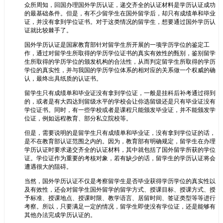
众所周知，回国办理国外学历认证，递交齐全的认证材料是学历认证成功
的最基础条件。但是，有不少留学生在国外留学后，却只有成绩单和毕业
证，并没有拿到学位证书。对于这类情况的留学生，想要通过国外学历认
证就比较棘手了。
国外学历认证是国家教育部针对留学生所开展的一项学历学位的鉴定工
作，通过对留学生所取得的学历学位证书的真实有效性的甄别，鉴别留学
生所取得的学历学位的颁发机构的合法性，从而判定留学生所取得的学历
学位的真实性，并与我国的学历学位体系的相对应的关系做一个权威的确
认，最终出具纸质的认证书。
留学生只有成绩单和毕业证没有拿到学位证，一般是挂科后补考通过得到
的，或者是有大四达到留级水平的学校会让你选留级还是只有毕业证没有
学位证书。同时，有一些学校或者是课程只能颁发毕业证，并不能颁发学
位证，例如远程教育、部分私立院校等。
但是，需要说明的是留学生只有成绩单和毕业证，没有拿到学位证的话，
是不在教育部认证范围之内的。因为，教育部有明确规定，留学生在办理
学历认证时要求递交齐全的认证材料，其中就包括了国外留学所获的学位
证。学位证作为重要的考核对象，若有缺少的话，留学生的学历认证将会
遭遇很大的阻碍。
当然，国外学历认证不仅是考察留学生是否毕业获得学历学位的真实性以
及有效性，还会对留学生国外留学的留学方式、授课目标、授课方式、授
予标准、授课地点、授课时限、教学语言、居留时间、签证类型等等进行
考察。所以，只要满足一定的情况，留学生即使没有学位证，还是能够有
其他办法完成学历认证的。