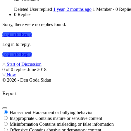
Deleted User
replied
1 year, 2 months ago
1 Member
·
0 Replie
0 Replies
Sorry, there were no replies found.
Log In to Reply
Log in to reply.
Log In to Reply
Start of Discussion
0
of
0
replies
June 2018
Now
© 2026 - Den Goda Sidan
Report
Harassment
Harassment or bullying behavior
Inappropriate
Contains mature or sensitive content
Misinformation
Contains misleading or false information
Offensive
Contains abusive or derogatory content