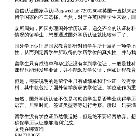
Posted by
Deleted User
on 2025-05-27 at 03:01
留信认证国家承认吗qq/wechat: 72992604
留学国家的不二选择。当然，对于在英国留学生来说，回
众所周知，回国办理国外学历认证，递交齐全的认证材料
情况的留学生，想要通过国外学历认证就比较棘手了。
国外学历认证是国家教育部针对留学生所开展的一项学历
性，从而判定留学生所取得的学历学位的真实性，并与我
留学生只有成绩单和毕业证没有拿到学位证，一般是挂科
课程只能颁发毕业证，并不能颁发学位证，例如远程教育
但是，需要说明的是留学生只有成绩单和毕业证，没有拿
料，其中就包括了国外留学所获的学位证。学位证作为重
当然，国外学历认证不仅是考察留学生是否毕业获得学历
语言、居留时间、签证类型等等进行考察。所以，只要满
留学生没有学位证虽然很遗憾，但是绝不要轻言放弃。想要轻松
确保学历认证能够顺利完成。
文凭在哪查询
E8473B3055