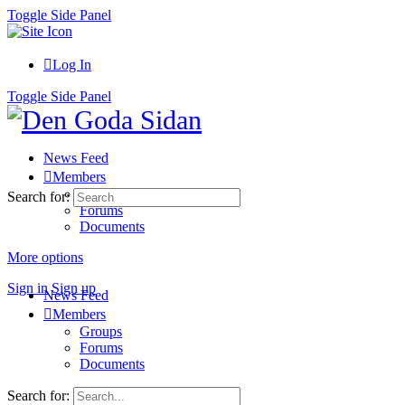
Toggle Side Panel
Log In
Toggle Side Panel
News Feed
Members
Groups
Search for:
Forums
Documents
More options
Sign in
Sign up
News Feed
Members
Groups
Forums
Documents
Search for: