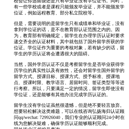
校会让你选留级还是只有毕业证没有学位证书。同时，
有一些学校或者是课程只能颁发毕业证，并不能颁发学
位证，例如远程教育、部分私立院校等。
但是，需要说明的是留学生只有成绩单和毕业证，没有
拿到学位证的话，是不在教育部认证范围之内的。因
为，教育部有明确规定，留学生在办理学历认证时要求
递交齐全的认证材料，其中就包括了国外留学所获的学
位证。学位证作为重要的考核对象，若有缺少的话，留
学生的学历认证将会遭遇很大的阻碍。
当然，国外学历认证不仅是考察留学生是否毕业获得学
历学位的真实性以及有效性，还会对留学生国外留学的
留学方式、授课目标、授课方式、授予标准、授课地
点、授课时限、教学语言、居留时间、签证类型等等进
行考察。所以，只要满足一定的情况，留学生即使没有
学位证，还是能够有其他办法完成学历认证的。
留学生没有学位证虽然很遗憾，但是绝不要轻言放弃。
想要轻松解决这类难题，可以在线咨询弘扬海归认证顾
问qq/wechat: 729926040，我们专业的认证顾问24小时在
线为您解决疑难，确保学历认证能够顺利完成。