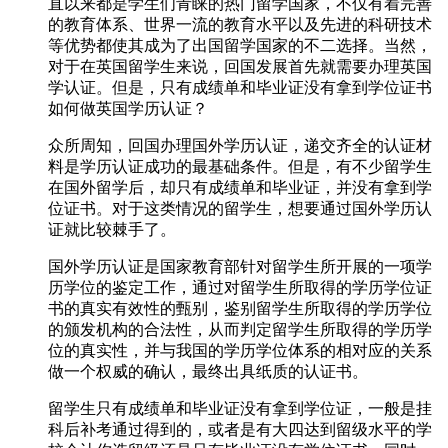
直以来都是学生们青睐的热门留学国家，不仅有着完善
的教育体系、世界一流的教育水平以及先进的科研技术
等优势都使其成为了出国留学国家的不二选择。当然，
对于在英国留学生来说，回国发展首先就需要办理英国
学认证。但是，只有成绩单和毕业证没有拿到学位证书
如何做英国学历认证？
众所周知，回国办理国外学历认证，递交齐全的认证材
料是学历认证成功的最基础条件。但是，有不少留学生
在国外留学后，却只有成绩单和毕业证，并没有拿到学
位证书。对于这类情况的留学生，想要通过国外学历认
证就比较棘手了。
国外学历认证是国家教育部针对留学生所开展的一项学
历学位的鉴定工作，通过对留学生所取得的学历学位证
书的真实有效性的甄别，鉴别留学生所取得的学历学位
的颁发机构的合法性，从而判定留学生所取得的学历学
位的真实性，并与我国的学历学位体系的相对应的关系
做一个权威的确认，最终出具纸质的认证书。
留学生只有成绩单和毕业证没有拿到学位证，一般是挂
科后补考通过得到的，或者是有大四达到留级水平的学