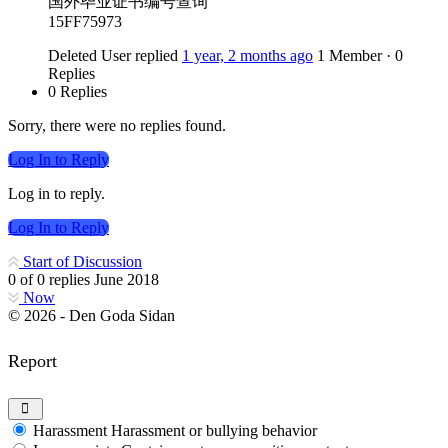
国外毕业证书编号查询
15FF75973
Deleted User
replied
1 year, 2 months ago
1 Member
·
0
Replies
0 Replies
Sorry, there were no replies found.
Log In to Reply
Log in to reply.
Log In to Reply
Start of Discussion
0
of
0
replies
June 2018
Now
© 2026 - Den Goda Sidan
Report
Harassment
Harassment or bullying behavior