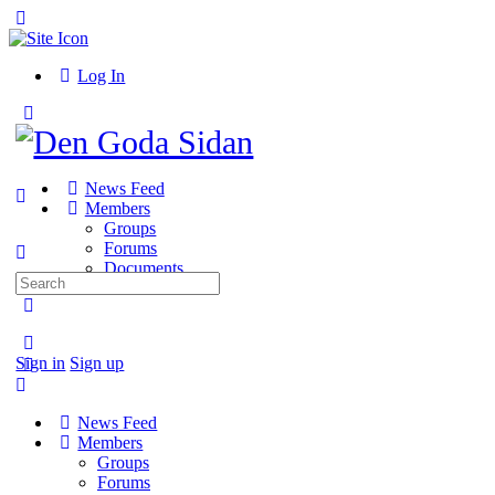
Toggle
Side
Panel
Log In
Toggle
Side
Panel
News Feed
Members
Groups
Forums
Documents
Search
for:
More
options
Sign in
Sign up
News Feed
Members
Groups
Forums