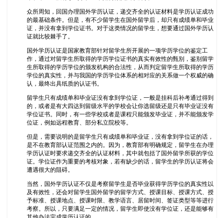
众所周知，回国办理国外学历认证，递交齐全的认证材料是学历认证成功
的最基础条件。但是，有不少留学生在国外留学后，却只有成绩单和毕业
证，并没有拿到学位证书。对于这类情况的留学生，想要通过国外学历认
证就比较棘手了。
国外学历认证是国家教育部针对留学生所开展的一项学历学位的鉴定工
作，通过对留学生所取得的学历学位证书的真实有效性的甄别，鉴别留学
生所取得的学历学位的颁发机构的合法性，从而判定留学生所取得的学历
学位的真实性，并与我国的学历学位体系的相对应的关系做一个权威的确
认，最终出具纸质的认证书。
留学生只有成绩单和毕业证没有拿到学位证，一般是挂科后补考通过得到
的，或者是有大四达到留级水平的学校会让你选留级还是只有毕业证没有
学位证书。同时，有一些学校或者是课程只能颁发毕业证，并不能颁发学
位证，例如远程教育、部分私立院校等。
但是，需要说明的是留学生只有成绩单和毕业证，没有拿到学位证的话，
是不在教育部认证范围之内的。因为，教育部有明确规定，留学生在办理
学历认证时要求递交齐全的认证材料，其中就包括了国外留学所获的学位
证。学位证作为重要的考核对象，若有缺少的话，留学生的学历认证将会
遭遇很大的阻碍。
当然，国外学历认证不仅是考察留学生是否毕业获得学历学位的真实性以
及有效性，还会对留学生国外留学的留学方式、授课目标、授课方式、授
予标准、授课地点、授课时限、教学语言、居留时间、签证类型等等进行
考察。所以，只要满足一定的情况，留学生即使没有学位证，还是能够有
其他办法完成学历认证的。