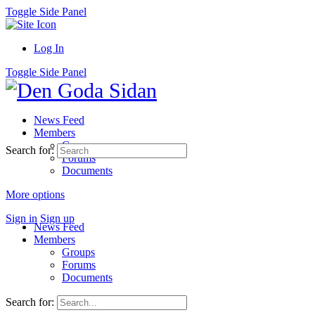
Toggle Side Panel
Log In
Toggle Side Panel
News Feed
Members
Groups
Search for:
Forums
Documents
More options
Sign in
Sign up
News Feed
Members
Groups
Forums
Documents
Search for: