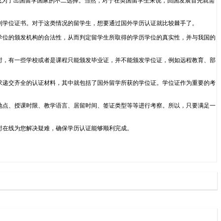
势都使其成为了出国留学国家的不二选择。当然，对于在英国留学生来说，回国发展首先就需
到学位证书。对于这类情况的留学生，想要通过国外学历认证就比较棘手了。
学位的颁发机构的合法性，从而判定留学生所取得的学历学位的真实性，并与我国的
时，有一些学校或者是课程只能颁发毕业证，并不能颁发学位证，例如远程教育、部
求递交齐全的认证材料，其中就包括了国外留学所获的学位证。学位证作为重要的考
地点、授课时限、教学语言、居留时间、签证类型等等进行考察。所以，只要满足一
24小时在线为您解决疑难，确保学历认证能够顺利完成。