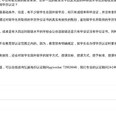
青睐的热门留学国家，不仅有着完善的教育体系、世界一流的教育水平以及先进的科研技术等优
国学历认证？
最基础条件。但是，有不少留学生在国外留学后，却只有成绩单和毕业证，并没有拿
通过对留学生所取得的学历学位证书的真实有效性的甄别，鉴别留学生所取得的学历
，或者是有大四达到留级水平的学校会让你选留级还是只有毕业证没有学位证书。同
不在教育部认证范围之内的。因为，教育部有明确规定，留学生在办理学历认证时要
有效性，还会对留学生国外留学的留学方式、授课目标、授课方式、授予标准、授课
在线咨询弘扬海归认证顾问qq/wechat: 729926040，我们专业的认证顾问