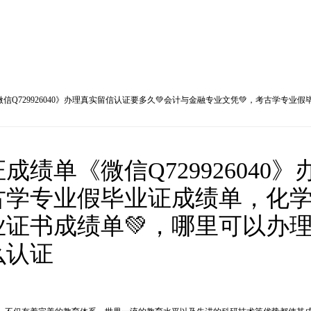
Q729926040》办理真实留信认证要多久💚会计与金融专业文凭💚，考古学专
绩单《微信Q729926040
古学专业假毕业证成绩单，化学
证书成绩单💚，哪里可以办
么认证