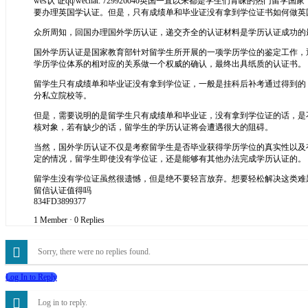
wes认 证qq/wechat: 729926040英国一直以来都是学生们
要办理英国学认证。但是，只有成绩单和毕业证没有拿到学位证书如何做英
众所周知，回国办理国外学历认证，递交齐全的认证材料是学历认证成功的
国外学历认证是国家教育部针对留学生所开展的一项学历学位的鉴定工作，
学历学位体系的相对应的关系做一个权威的确认，最终出具纸质的认证书。
留学生只有成绩单和毕业证没有拿到学位证，一般是挂科后补考通过得到的
分私立院校等。
但是，需要说明的是留学生只有成绩单和毕业证，没有拿到学位证的话，是
核对象，若有缺少的话，留学生的学历认证将会遭遇很大的阻碍。
当然，国外学历认证不仅是考察留学生是否毕业获得学历学位的真实性以及
定的情况，留学生即使没有学位证，还是能够有其他办法完成学历认证的。
留学生没有学位证虽然很遗憾，但是绝不要轻言放弃。想要轻松解决这类难题，可以
留信认证值得吗
834FD3899377
1 Member
·
0 Replies
Sorry, there were no replies found.
Log In to Reply
Log in to reply.