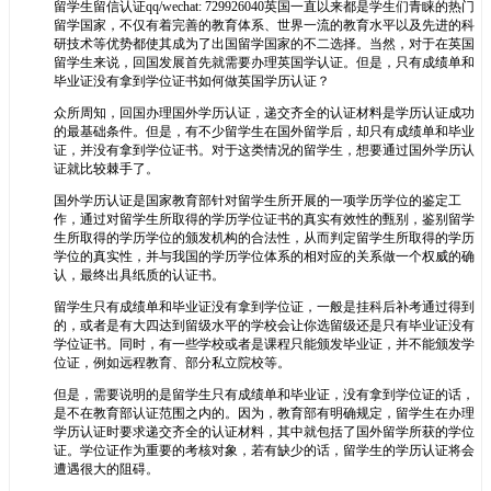
留学生留信认证qq/wechat: 729926040英国一直以来都是学生们青睐的热门
留学国家，不仅有着完善的教育体系、世界一流的教育水平以及先进的科
研技术等优势都使其成为了出国留学国家的不二选择。当然，对于在英国
留学生来说，回国发展首先就需要办理英国学认证。但是，只有成绩单和
毕业证没有拿到学位证书如何做英国学历认证？
众所周知，回国办理国外学历认证，递交齐全的认证材料是学历认证成功
的最基础条件。但是，有不少留学生在国外留学后，却只有成绩单和毕业
证，并没有拿到学位证书。对于这类情况的留学生，想要通过国外学历认
证就比较棘手了。
国外学历认证是国家教育部针对留学生所开展的一项学历学位的鉴定工
作，通过对留学生所取得的学历学位证书的真实有效性的甄别，鉴别留学
生所取得的学历学位的颁发机构的合法性，从而判定留学生所取得的学历
学位的真实性，并与我国的学历学位体系的相对应的关系做一个权威的确
认，最终出具纸质的认证书。
留学生只有成绩单和毕业证没有拿到学位证，一般是挂科后补考通过得到
的，或者是有大四达到留级水平的学校会让你选留级还是只有毕业证没有
学位证书。同时，有一些学校或者是课程只能颁发毕业证，并不能颁发学
位证，例如远程教育、部分私立院校等。
但是，需要说明的是留学生只有成绩单和毕业证，没有拿到学位证的话，
是不在教育部认证范围之内的。因为，教育部有明确规定，留学生在办理
学历认证时要求递交齐全的认证材料，其中就包括了国外留学所获的学位
证。学位证作为重要的考核对象，若有缺少的话，留学生的学历认证将会
遭遇很大的阻碍。