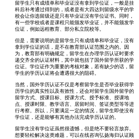
留学生只有成绩单和毕业证没有拿到学位证，一般是挂
科后补考通过得到的，或者是有大四达到留级水平的学
校会让你选留级还是只有毕业证没有学位证书。同时，
有一些学校或者是课程只能颁发毕业证，并不能颁发学
位证，例如远程教育、部分私立院校等。
但是，需要说明的是留学生只有成绩单和毕业证，没有
拿到学位证的话，是不在教育部认证范围之内的。因
为，教育部有明确规定，留学生在办理学历认证时要求
递交齐全的认证材料，其中就包括了国外留学所获的学
位证。学位证作为重要的考核对象，若有缺少的话，留
学生的学历认证将会遭遇很大的阻碍。
当然，国外学历认证不仅是考察留学生是否毕业获得学
历学位的真实性以及有效性，还会对留学生国外留学的
留学方式、授课目标、授课方式、授予标准、授课地
点、授课时限、教学语言、居留时间、签证类型等等进
行考察。所以，只要满足一定的情况，留学生即使没有
学位证，还是能够有其他办法完成学历认证的。
留学生没有学位证虽然很遗憾，但是绝不要轻言放弃。
想要轻松解决这类难题，可以在线咨询弘扬海归认证顾