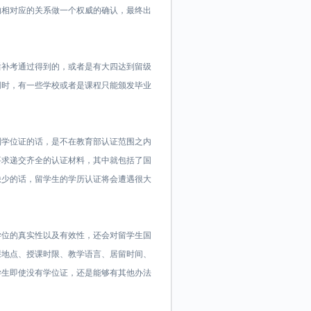
的相对应的关系做一个权威的确认，最终出
后补考通过得到的，或者是有大四达到留级
同时，有一些学校或者是课程只能颁发毕业
。
到学位证的话，是不在教育部认证范围之内
要求递交齐全的认证材料，其中就包括了国
缺少的话，留学生的学历认证将会遭遇很大
学位的真实性以及有效性，还会对留学生国
课地点、授课时限、教学语言、居留时间、
学生即使没有学位证，还是能够有其他办法