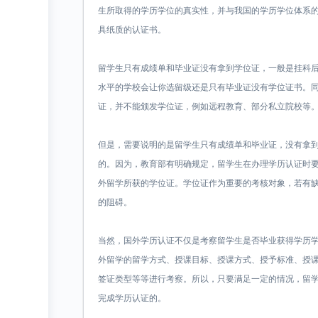
生所取得的学历学位的真实性，并与我国的学历学位体系
具纸质的认证书。
留学生只有成绩单和毕业证没有拿到学位证，一般是挂科
水平的学校会让你选留级还是只有毕业证没有学位证书。
证，并不能颁发学位证，例如远程教育、部分私立院校等
但是，需要说明的是留学生只有成绩单和毕业证，没有拿
的。因为，教育部有明确规定，留学生在办理学历认证时
外留学所获的学位证。学位证作为重要的考核对象，若有
的阻碍。
当然，国外学历认证不仅是考察留学生是否毕业获得学历
外留学的留学方式、授课目标、授课方式、授予标准、授
签证类型等等进行考察。所以，只要满足一定的情况，留
完成学历认证的。