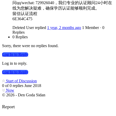
问qq/wechat: 729926040，我们专业的认证顾问24小时在
线为您解决疑难，确保学历认证能够顺利完成。
留信认证流程
6E364C475
Deleted User
replied
1 year, 2 months ago
1 Member
·
0
Replies
0 Replies
Sorry, there were no replies found.
Log In to Reply
Log in to reply.
Log In to Reply
Start of Discussion
0
of
0
replies
June 2018
Now
© 2026 - Den Goda Sidan
Report