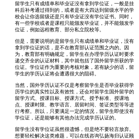
留学生只有成绩单和毕业证没有拿到学位证，一般是挂
科后补考通过得到的，或者是有大四达到留级水平的学
校会让你选留级还是只有毕业证没有学位证书。同时，
有一些学校或者是课程只能颁发毕业证，并不能颁发学
位证，例如远程教育、部分私立院校等。
但是，需要说明的是留学生只有成绩单和毕业证，没有
拿到学位证的话，是不在教育部认证范围之内的。因
为，教育部有明确规定，留学生在办理学历认证时要求
递交齐全的认证材料，其中就包括了国外留学所获的学
位证。学位证作为重要的考核对象，若有缺少的话，留
学生的学历认证将会遭遇很大的阻碍。
当然，国外学历认证不仅是考察留学生是否毕业获得学
历学位的真实性以及有效性，还会对留学生国外留学的
留学方式、授课目标、授课方式、授予标准、授课地
点、授课时限、教学语言、居留时间、签证类型等等进
行考察。所以，只要满足一定的情况，留学生即使没有
学位证，还是能够有其他办法完成学历认证的。
留学生没有学位证虽然很遗憾，但是绝不要轻言放弃。
想要轻松解决这类难题，可以在线咨询弘扬海归认证顾