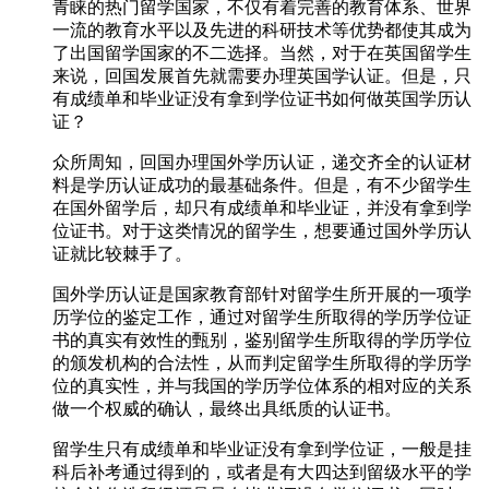
青睐的热门留学国家，不仅有着完善的教育体系、世界
一流的教育水平以及先进的科研技术等优势都使其成为
了出国留学国家的不二选择。当然，对于在英国留学生
来说，回国发展首先就需要办理英国学认证。但是，只
有成绩单和毕业证没有拿到学位证书如何做英国学历认
证？
众所周知，回国办理国外学历认证，递交齐全的认证材
料是学历认证成功的最基础条件。但是，有不少留学生
在国外留学后，却只有成绩单和毕业证，并没有拿到学
位证书。对于这类情况的留学生，想要通过国外学历认
证就比较棘手了。
国外学历认证是国家教育部针对留学生所开展的一项学
历学位的鉴定工作，通过对留学生所取得的学历学位证
书的真实有效性的甄别，鉴别留学生所取得的学历学位
的颁发机构的合法性，从而判定留学生所取得的学历学
位的真实性，并与我国的学历学位体系的相对应的关系
做一个权威的确认，最终出具纸质的认证书。
留学生只有成绩单和毕业证没有拿到学位证，一般是挂
科后补考通过得到的，或者是有大四达到留级水平的学