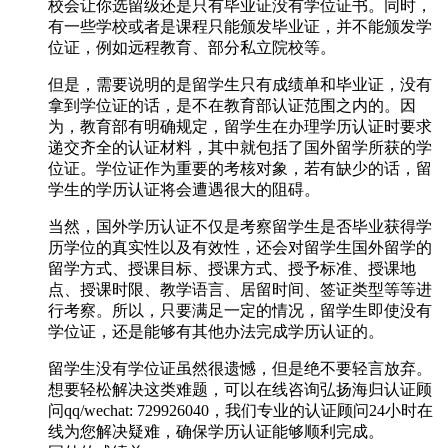
校会让你选留级还是只有毕业证没有学位证书。同时，
有一些学校或者是课程只能颁发毕业证，并不能颁发学
位证，例如远程教育、部分私立院校等。
但是，需要说明的是留学生只有成绩单和毕业证，没有
拿到学位证的话，是不在教育部认证范围之内的。因
为，教育部有明确规定，留学生在办理学历认证时要求
递交齐全的认证材料，其中就包括了国外留学所获的学
位证。学位证作为重要的考核对象，若有缺少的话，留
学生的学历认证将会遭遇很大的阻碍。
当然，国外学历认证不仅是考察留学生是否毕业获得学
历学位的真实性以及有效性，还会对留学生国外留学的
留学方式、授课目标、授课方式、授予标准、授课地
点、授课时限、教学语言、居留时间、签证类型等等进
行考察。所以，只要满足一定的情况，留学生即使没有
学位证，还是能够有其他办法完成学历认证的。
留学生没有学位证虽然很遗憾，但是绝不要轻言放弃。
想要轻松解决这类难题，可以在线咨询弘扬海归认证顾
问qq/wechat: 729926040，我们专业的认证顾问24小时在
线为您解决疑难，确保学历认证能够顺利完成。