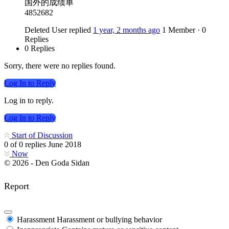
国外的成绩单
4852682
Deleted User
replied
1 year, 2 months ago
1 Member
·
0
Replies
0 Replies
Sorry, there were no replies found.
Log In to Reply
Log in to reply.
Log In to Reply
Start of Discussion
0
of
0
replies
June 2018
Now
© 2026 - Den Goda Sidan
Report
Harassment
Harassment or bullying behavior