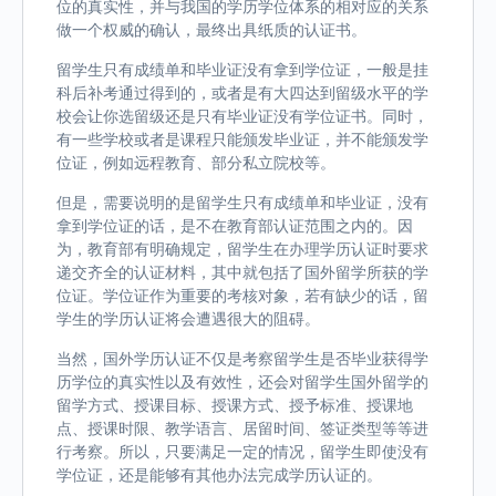
位的真实性，并与我国的学历学位体系的相对应的关系
做一个权威的确认，最终出具纸质的认证书。
留学生只有成绩单和毕业证没有拿到学位证，一般是挂
科后补考通过得到的，或者是有大四达到留级水平的学
校会让你选留级还是只有毕业证没有学位证书。同时，
有一些学校或者是课程只能颁发毕业证，并不能颁发学
位证，例如远程教育、部分私立院校等。
但是，需要说明的是留学生只有成绩单和毕业证，没有
拿到学位证的话，是不在教育部认证范围之内的。因
为，教育部有明确规定，留学生在办理学历认证时要求
递交齐全的认证材料，其中就包括了国外留学所获的学
位证。学位证作为重要的考核对象，若有缺少的话，留
学生的学历认证将会遭遇很大的阻碍。
当然，国外学历认证不仅是考察留学生是否毕业获得学
历学位的真实性以及有效性，还会对留学生国外留学的
留学方式、授课目标、授课方式、授予标准、授课地
点、授课时限、教学语言、居留时间、签证类型等等进
行考察。所以，只要满足一定的情况，留学生即使没有
学位证，还是能够有其他办法完成学历认证的。