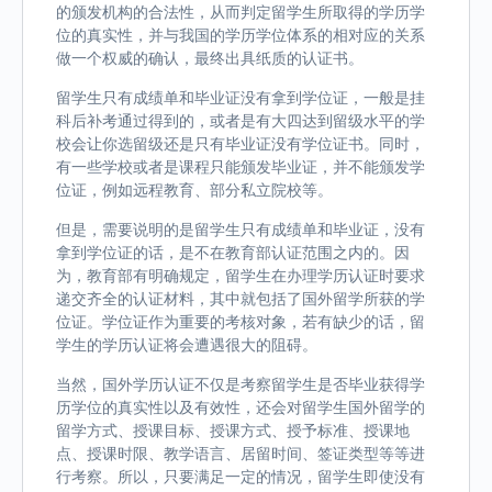
的颁发机构的合法性，从而判定留学生所取得的学历学
位的真实性，并与我国的学历学位体系的相对应的关系
做一个权威的确认，最终出具纸质的认证书。
留学生只有成绩单和毕业证没有拿到学位证，一般是挂
科后补考通过得到的，或者是有大四达到留级水平的学
校会让你选留级还是只有毕业证没有学位证书。同时，
有一些学校或者是课程只能颁发毕业证，并不能颁发学
位证，例如远程教育、部分私立院校等。
但是，需要说明的是留学生只有成绩单和毕业证，没有
拿到学位证的话，是不在教育部认证范围之内的。因
为，教育部有明确规定，留学生在办理学历认证时要求
递交齐全的认证材料，其中就包括了国外留学所获的学
位证。学位证作为重要的考核对象，若有缺少的话，留
学生的学历认证将会遭遇很大的阻碍。
当然，国外学历认证不仅是考察留学生是否毕业获得学
历学位的真实性以及有效性，还会对留学生国外留学的
留学方式、授课目标、授课方式、授予标准、授课地
点、授课时限、教学语言、居留时间、签证类型等等进
行考察。所以，只要满足一定的情况，留学生即使没有