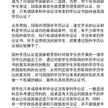
成为了出国留学国家的不二选择。当然，对于在英国留
学生来说，回国发展首先就需要办理英国学认证。但
是，只有成绩单和毕业证没有拿到学位证书如何做英国
学历认证？
众所周知，回国办理国外学历认证，递交齐全的认证材
料是学历认证成功的最基础条件。但是，有不少留学生
在国外留学后，却只有成绩单和毕业证，并没有拿到学
位证书。对于这类情况的留学生，想要通过国外学历认
证就比较棘手了。
国外学历认证是国家教育部针对留学生所开展的一项学
历学位的鉴定工作，通过对留学生所取得的学历学位证
书的真实有效性的甄别，鉴别留学生所取得的学历学位
的颁发机构的合法性，从而判定留学生所取得的学历学
位的真实性，并与我国的学历学位体系的相对应的关系
做一个权威的确认，最终出具纸质的认证书。
留学生只有成绩单和毕业证没有拿到学位证，一般是挂
科后补考通过得到的，或者是有大四达到留级水平的学
校会让你选留级还是只有毕业证没有学位证书。同时，
有一些学校或者是课程只能颁发毕业证，并不能颁发学