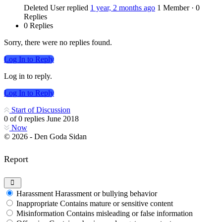
Deleted User
replied
1 year, 2 months ago
1 Member
·
0
Replies
0 Replies
Sorry, there were no replies found.
Log In to Reply
Log in to reply.
Log In to Reply
Start of Discussion
0
of
0
replies
June 2018
Now
© 2026 - Den Goda Sidan
Report
Harassment
Harassment or bullying behavior
Inappropriate
Contains mature or sensitive content
Misinformation
Contains misleading or false information