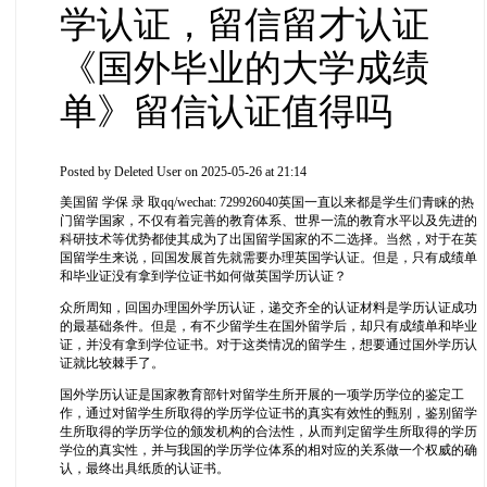
学认证，留信留才认证
《国外毕业的大学成绩
单》留信认证值得吗
Posted by
Deleted User
on 2025-05-26 at 21:14
美国留 学保 录 取qq/wechat: 729926040英国一直以来都是学生们青睐的热
门留学国家，不仅有着完善的教育体系、世界一流的教育水平以及先进的
科研技术等优势都使其成为了出国留学国家的不二选择。当然，对于在英
国留学生来说，回国发展首先就需要办理英国学认证。但是，只有成绩单
和毕业证没有拿到学位证书如何做英国学历认证？
众所周知，回国办理国外学历认证，递交齐全的认证材料是学历认证成功
的最基础条件。但是，有不少留学生在国外留学后，却只有成绩单和毕业
证，并没有拿到学位证书。对于这类情况的留学生，想要通过国外学历认
证就比较棘手了。
国外学历认证是国家教育部针对留学生所开展的一项学历学位的鉴定工
作，通过对留学生所取得的学历学位证书的真实有效性的甄别，鉴别留学
生所取得的学历学位的颁发机构的合法性，从而判定留学生所取得的学历
学位的真实性，并与我国的学历学位体系的相对应的关系做一个权威的确
认，最终出具纸质的认证书。