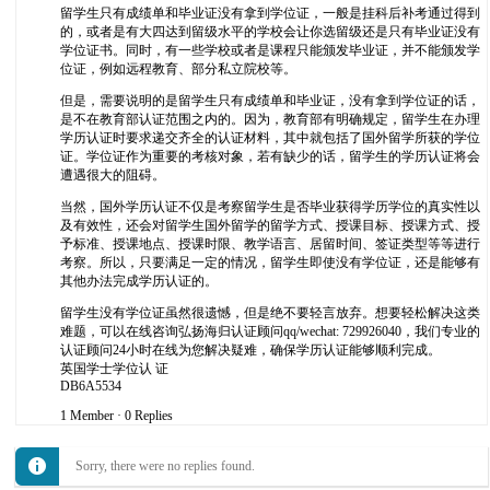
留学生只有成绩单和毕业证没有拿到学位证，一般是挂科后补考通过得到
的，或者是有大四达到留级水平的学校会让你选留级还是只有毕业证没有
学位证书。同时，有一些学校或者是课程只能颁发毕业证，并不能颁发学
位证，例如远程教育、部分私立院校等。
但是，需要说明的是留学生只有成绩单和毕业证，没有拿到学位证的话，
是不在教育部认证范围之内的。因为，教育部有明确规定，留学生在办理
学历认证时要求递交齐全的认证材料，其中就包括了国外留学所获的学位
证。学位证作为重要的考核对象，若有缺少的话，留学生的学历认证将会
遭遇很大的阻碍。
当然，国外学历认证不仅是考察留学生是否毕业获得学历学位的真实性以
及有效性，还会对留学生国外留学的留学方式、授课目标、授课方式、授
予标准、授课地点、授课时限、教学语言、居留时间、签证类型等等进行
考察。所以，只要满足一定的情况，留学生即使没有学位证，还是能够有
其他办法完成学历认证的。
留学生没有学位证虽然很遗憾，但是绝不要轻言放弃。想要轻松解决这类
难题，可以在线咨询弘扬海归认证顾问qq/wechat: 729926040，我们专业的
认证顾问24小时在线为您解决疑难，确保学历认证能够顺利完成。
英国学士学位认 证
DB6A5534
1 Member
·
0 Replies
Sorry, there were no replies found.