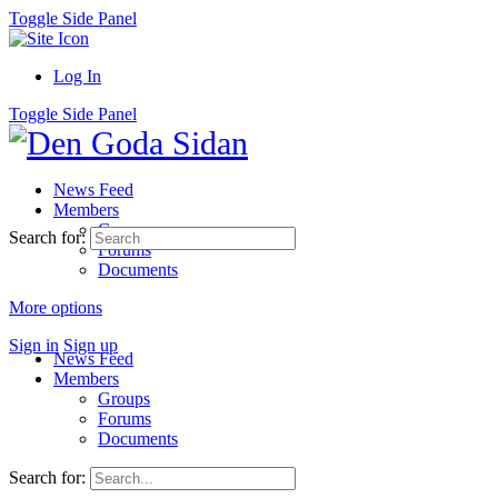
Toggle Side Panel
Log In
Toggle Side Panel
News Feed
Members
Groups
Search for:
Forums
Documents
More options
Sign in
Sign up
News Feed
Members
Groups
Forums
Documents
Search for: