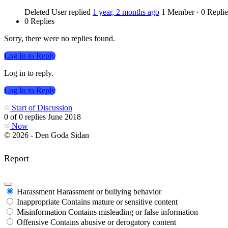
Deleted User
replied
1 year, 2 months ago
1 Member
·
0 Replie
0 Replies
Sorry, there were no replies found.
Log In to Reply
Log in to reply.
Log In to Reply
Start of Discussion
0
of
0
replies
June 2018
Now
© 2026 - Den Goda Sidan
Report
Harassment
Harassment or bullying behavior
Inappropriate
Contains mature or sensitive content
Misinformation
Contains misleading or false information
Offensive
Contains abusive or derogatory content