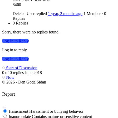
8460
Deleted User
replied
1 year, 2 months ago
1 Member
·
0
Replies
0 Replies
Sorry, there were no replies found.
Log In to Reply
Log in to reply.
Log In to Reply
Start of Discussion
0
of
0
replies
June 2018
Now
© 2026 - Den Goda Sidan
Report
Harassment
Harassment or bullying behavior
Inappropriate
Contains mature or sensitive content