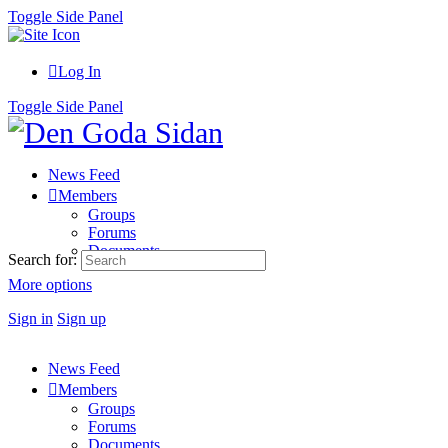
Toggle Side Panel
Log In
Toggle Side Panel
News Feed
Members
Groups
Forums
Documents
Search for:
More options
Sign in
Sign up
News Feed
Members
Groups
Forums
Documents