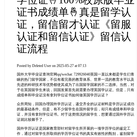
证书成绩单🤞真是留学认
证，留信留才认证《留服
认证和留信认证》留信认
证流程
Posted by
Deleted User
on 2025-05-27 at 07:13
国外大学毕业证查询官网qq/wechat: 729926040英国一直以来都是学生们青
睐的热门留学国家，不仅有着完善的教育体系、世界一流的教育水平以及
先进的科研技术等优势都使其成为了出国留学国家的不二选择。当然，对
于在英国留学生来说，回国发展首先就需要办理英国学认证。但是，只有
成绩单和毕业证没有拿到学位证书如何做英国学历认证？
众所周知，回国办理国外学历认证，递交齐全的认证材料是学历认证成功
的最基础条件。但是，有不少留学生在国外留学后，却只有成绩单和毕业
证，并没有拿到学位证书。对于这类情况的留学生，想要通过国外学历认
证就比较棘手了。
国外学历认证是国家教育部针对留学生所开展的一项学历学位的鉴定工
作，通过对留学生所取得的学历学位证书的真实有效性的甄别，鉴别留学