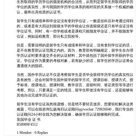
生所取得的学历学位的颁发机构的合法性，从而判定留学生所取得的学历
学位的真实性，并与我国的学历学位体系的相对应的关系做一个权威的确
认，最终出具纸质的认证书。
留学生只有成绩单和毕业证没有拿到学位证，一般是挂科后补考通过得到
的，或者是有大四达到留级水平的学校会让你选留级还是只有毕业证没有
学位证书。同时，有一些学校或者是课程只能颁发毕业证，并不能颁发学
位证，例如远程教育、部分私立院校等。
但是，需要说明的是留学生只有成绩单和毕业证，没有拿到学位证的话，
是不在教育部认证范围之内的。因为，教育部有明确规定，留学生在办理
学历认证时要求递交齐全的认证材料，其中就包括了国外留学所获的学位
证。学位证作为重要的考核对象，若有缺少的话，留学生的学历认证将会
遭遇很大的阻碍。
当然，国外学历认证不仅是考察留学生是否毕业获得学历学位的真实性以
及有效性，还会对留学生国外留学的留学方式、授课目标、授课方式、授
予标准、授课地点、授课时限、教学语言、居留时间、签证类型等等进行
考察。所以，只要满足一定的情况，留学生即使没有学位证，还是能够有
其他办法完成学历认证的。
留学生没有学位证虽然很遗憾，但是绝不要轻言放弃。想要轻松解决这类
难题，可以在线咨询弘扬海归认证顾问qq/wechat: 729926040，我们专业的
认证顾问24小时在线为您解决疑难，确保学历认证能够顺利完成。
英国毕业 证 书
B58989F4512
1 Member
·
0 Replies