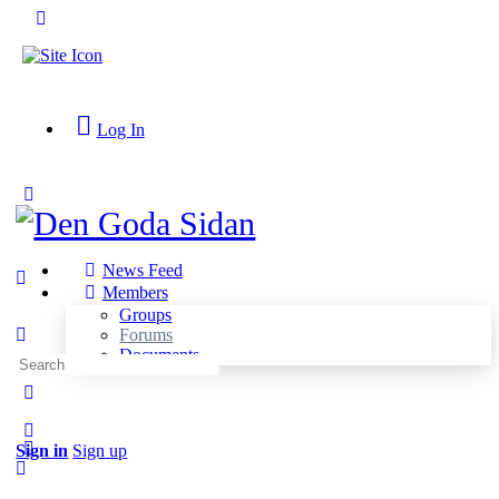
Toggle
Side
Panel
Log In
Toggle
Side
Panel
News Feed
Members
Groups
Forums
Documents
Search
for:
More
options
Sign in
Sign up