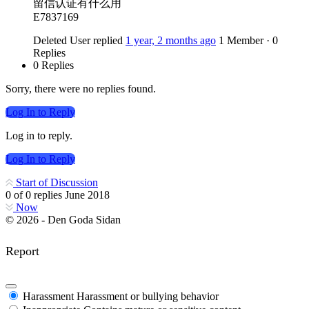
留信认证有什么用
E7837169
Deleted User
replied
1 year, 2 months ago
1 Member
·
0
Replies
0 Replies
Sorry, there were no replies found.
Log In to Reply
Log in to reply.
Log In to Reply
Start of Discussion
0
of
0
replies
June 2018
Now
© 2026 - Den Goda Sidan
Report
Harassment
Harassment or bullying behavior