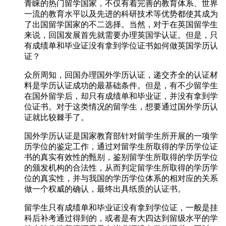
青睐的热门留学国家，不仅有着完善的教育体系、世界
一流的教育水平以及先进的科研技术等优势都使其成为
了出国留学国家的不二选择。当然，对于在英国留学生
来说，回国发展首先就需要办理英国学认证。但是，只
有成绩单和毕业证没有拿到学位证书如何做英国学历认
证？
众所周知，回国办理国外学历认证，递交齐全的认证材
料是学历认证成功的最基础条件。但是，有不少留学生
在国外留学后，却只有成绩单和毕业证，并没有拿到学
位证书。对于这类情况的留学生，想要通过国外学历认
证就比较棘手了。
国外学历认证是国家教育部针对留学生所开展的一项学
历学位的鉴定工作，通过对留学生所取得的学历学位证
书的真实有效性的甄别，鉴别留学生所取得的学历学位
的颁发机构的合法性，从而判定留学生所取得的学历学
位的真实性，并与我国的学历学位体系的相对应的关系
做一个权威的确认，最终出具纸质的认证书。
留学生只有成绩单和毕业证没有拿到学位证，一般是挂
科后补考通过得到的，或者是有大四达到留级水平的学