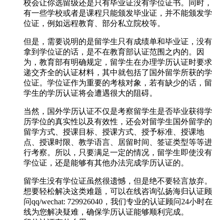
校会让你选留级还是只有毕业证没有学位证书。同时，
有一些学校或者是课程只能颁发毕业证，并不能颁发学
位证，例如远程教育、部分私立院校等。
但是，需要说明的是留学生只有成绩单和毕业证，没有
拿到学位证的话，是不在教育部认证范围之内的。因
为，教育部有明确规定，留学生在办理学历认证时要求
递交齐全的认证材料，其中就包括了国外留学所获的学
位证。学位证作为重要的考核对象，若有缺少的话，留
学生的学历认证将会遭遇很大的阻碍。
当然，国外学历认证不仅是考察留学生是否毕业获得学
历学位的真实性以及有效性，还会对留学生国外留学的
留学方式、授课目标、授课方式、授予标准、授课地
点、授课时限、教学语言、居留时间、签证类型等等进
行考察。所以，只要满足一定的情况，留学生即使没有
学位证，还是能够有其他办法完成学历认证的。
留学生没有学位证虽然很遗憾，但是绝不要轻言放弃。
想要轻松解决这类难题，可以在线咨询弘扬海归认证顾
问qq/wechat: 729926040，我们专业的认证顾问24小时在
线为您解决疑难，确保学历认证能够顺利完成。