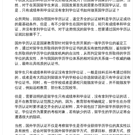
平以及先进的科研技术等优势都使其成为了出国留学国家的不二选择。当
然，对于在英国留学生来说，回国发展首先就需要办理英国学认证。但
是，只有成绩单和毕业证没有拿到学位证书如何做英国学历认证？
众所周知，回国办理国外学历认证，递交齐全的认证材料是学历认证成功
的最基础条件。但是，有不少留学生在国外留学后，却只有成绩单和毕业
证，并没有拿到学位证书。对于这类情况的留学生，想要通过国外学历认
证就比较棘手了。
国外学历认证是国家教育部针对留学生所开展的一项学历学位的鉴定工
作，通过对留学生所取得的学历学位证书的真实有效性的甄别，鉴别留学
生所取得的学历学位的颁发机构的合法性，从而判定留学生所取得的学历
学位的真实性，并与我国的学历学位体系的相对应的关系做一个权威的确
认，最终出具纸质的认证书。
留学生只有成绩单和毕业证没有拿到学位证，一般是挂科后补考通过得到
的，或者是有大四达到留级水平的学校会让你选留级还是只有毕业证没有
学位证书。同时，有一些学校或者是课程只能颁发毕业证，并不能颁发学
位证，例如远程教育、部分私立院校等。
但是，需要说明的是留学生只有成绩单和毕业证，没有拿到学位证的话，
是不在教育部认证范围之内的。因为，教育部有明确规定，留学生在办理
学历认证时要求递交齐全的认证材料，其中就包括了国外留学所获的学位
证。学位证作为重要的考核对象，若有缺少的话，留学生的学历认证将会
遭遇很大的阻碍。
当然，国外学历认证不仅是考察留学生是否毕业获得学历学位的真实性以
及有效性，还会对留学生国外留学的留学方式、授课目标、授课方式、授