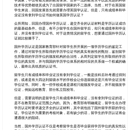
学国家，不仅有着完善的教育体系、世界一流的教育水平以及先进的科研
技术等优势都使其成为了出国留学国家的不二选择。当然，对于在英国留
学生来说，回国发展首先就需要办理英国学认证。但是，只有成绩单和毕
业证没有拿到学位证书如何做英国学历认证？
众所周知，回国办理国外学历认证，递交齐全的认证材料是学历认证成功
的最基础条件。但是，有不少留学生在国外留学后，却只有成绩单和毕业
证，并没有拿到学位证书。对于这类情况的留学生，想要通过国外学历认
证就比较棘手了。
国外学历认证是国家教育部针对留学生所开展的一项学历学位的鉴定工
作，通过对留学生所取得的学历学位证书的真实有效性的甄别，鉴别留学
生所取得的学历学位的颁发机构的合法性，从而判定留学生所取得的学历
学位的真实性，并与我国的学历学位体系的相对应的关系做一个权威的确
认，最终出具纸质的认证书。
留学生只有成绩单和毕业证没有拿到学位证，一般是挂科后补考通过得到
的，或者是有大四达到留级水平的学校会让你选留级还是只有毕业证没有
学位证书。同时，有一些学校或者是课程只能颁发毕业证，并不能颁发学
位证，例如远程教育、部分私立院校等。
但是，需要说明的是留学生只有成绩单和毕业证，没有拿到学位证的话，
是不在教育部认证范围之内的。因为，教育部有明确规定，留学生在办理
学历认证时要求递交齐全的认证材料，其中就包括了国外留学所获的学位
证。学位证作为重要的考核对象，若有缺少的话，留学生的学历认证将会
遭遇很大的阻碍。
当然，国外学历认证不仅是考察留学生是否毕业获得学历学位的真实性以