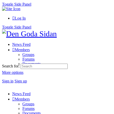
Toggle Side Panel
Log In
Toggle Side Panel
News Feed
Members
Groups
Forums
Documents
Search for:
More options
Sign in
Sign up
News Feed
Members
Groups
Forums
Documents