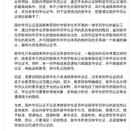
众所周知，回国办理国外学历认证，递交齐全的认证材料是学历认证成功
的最基础条件。但是，有不少留学生在国外留学后，却只有成绩单和毕业
证，并没有拿到学位证书。对于这类情况的留学生，想要通过国外学历认
证就比较棘手了。
国外学历认证是国家教育部针对留学生所开展的一项学历学位的鉴定工
作，通过对留学生所取得的学历学位证书的真实有效性的甄别，鉴别留学
生所取得的学历学位的颁发机构的合法性，从而判定留学生所取得的学历
学位的真实性，并与我国的学历学位体系的相对应的关系做一个权威的确
认，最终出具纸质的认证书。
留学生只有成绩单和毕业证没有拿到学位证，一般是挂科后补考通过得到
的，或者是有大四达到留级水平的学校会让你选留级还是只有毕业证没有
学位证书。同时，有一些学校或者是课程只能颁发毕业证，并不能颁发学
位证，例如远程教育、部分私立院校等。
但是，需要说明的是留学生只有成绩单和毕业证，没有拿到学位证的话，
是不在教育部认证范围之内的。因为，教育部有明确规定，留学生在办理
学历认证时要求递交齐全的认证材料，其中就包括了国外留学所获的学位
证。学位证作为重要的考核对象，若有缺少的话，留学生的学历认证将会
遭遇很大的阻碍。
当然，国外学历认证不仅是考察留学生是否毕业获得学历学位的真实性以
及有效性，还会对留学生国外留学的留学方式、授课目标、授课方式、授
予标准、授课地点、授课时限、教学语言、居留时间、签证类型等等进行
考察。所以，只要满足一定的情况，留学生即使没有学位证，还是能够有
其他办法完成学历认证的。