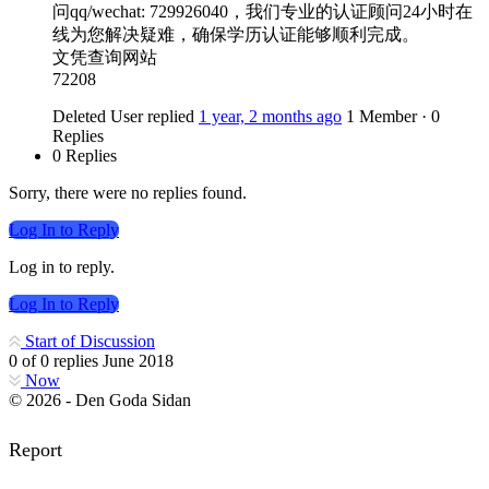
问qq/wechat: 729926040，我们专业的认证顾问24小时在
线为您解决疑难，确保学历认证能够顺利完成。
文凭查询网站
72208
Deleted User
replied
1 year, 2 months ago
1 Member
·
0
Replies
0 Replies
Sorry, there were no replies found.
Log In to Reply
Log in to reply.
Log In to Reply
Start of Discussion
0
of
0
replies
June 2018
Now
© 2026 - Den Goda Sidan
Report