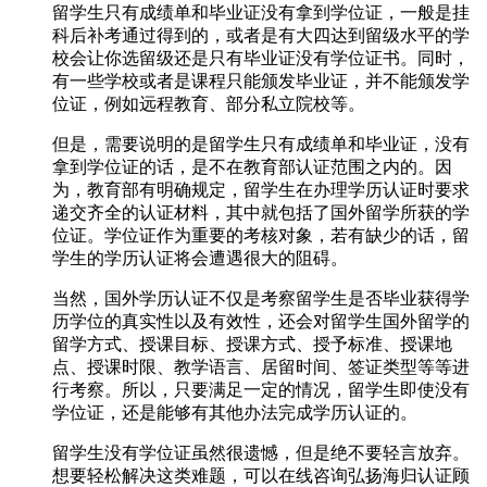
留学生只有成绩单和毕业证没有拿到学位证，一般是挂
科后补考通过得到的，或者是有大四达到留级水平的学
校会让你选留级还是只有毕业证没有学位证书。同时，
有一些学校或者是课程只能颁发毕业证，并不能颁发学
位证，例如远程教育、部分私立院校等。
但是，需要说明的是留学生只有成绩单和毕业证，没有
拿到学位证的话，是不在教育部认证范围之内的。因
为，教育部有明确规定，留学生在办理学历认证时要求
递交齐全的认证材料，其中就包括了国外留学所获的学
位证。学位证作为重要的考核对象，若有缺少的话，留
学生的学历认证将会遭遇很大的阻碍。
当然，国外学历认证不仅是考察留学生是否毕业获得学
历学位的真实性以及有效性，还会对留学生国外留学的
留学方式、授课目标、授课方式、授予标准、授课地
点、授课时限、教学语言、居留时间、签证类型等等进
行考察。所以，只要满足一定的情况，留学生即使没有
学位证，还是能够有其他办法完成学历认证的。
留学生没有学位证虽然很遗憾，但是绝不要轻言放弃。
想要轻松解决这类难题，可以在线咨询弘扬海归认证顾