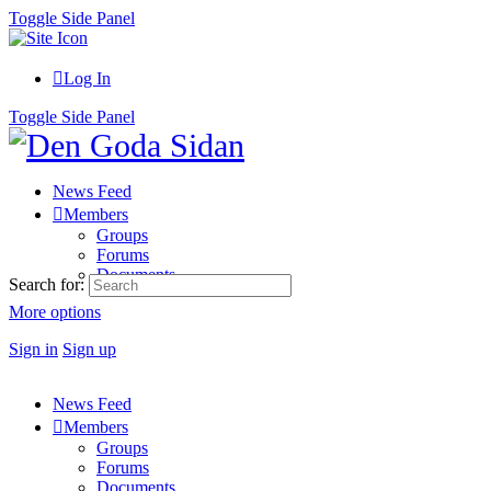
Toggle Side Panel
Log In
Toggle Side Panel
News Feed
Members
Groups
Forums
Documents
Search for:
More options
Sign in
Sign up
News Feed
Members
Groups
Forums
Documents