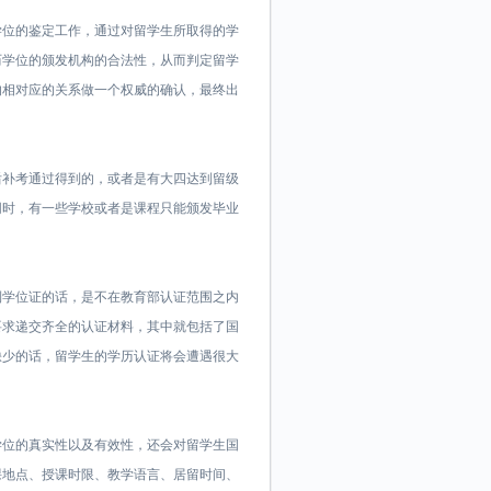
学位的鉴定工作，通过对留学生所取得的学
历学位的颁发机构的合法性，从而判定留学
的相对应的关系做一个权威的确认，最终出
后补考通过得到的，或者是有大四达到留级
同时，有一些学校或者是课程只能颁发毕业
。
到学位证的话，是不在教育部认证范围之内
要求递交齐全的认证材料，其中就包括了国
缺少的话，留学生的学历认证将会遭遇很大
学位的真实性以及有效性，还会对留学生国
课地点、授课时限、教学语言、居留时间、