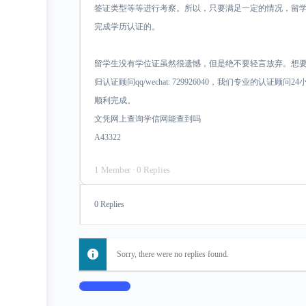
签证类型等等进行考察。所以，只要满足一定的情况，留
完成学历认证的。
留学生没有学位证虽然很遗憾，但是绝不要轻言放弃。想
归认证顾问qq/wechat: 729926040，我们专业的认
顺利完成。
文凭网上查询学信网能查到吗
A43322
1 Member
·
0 Replies
0 Replies
Sorry, there were no replies found.
Log In to Reply