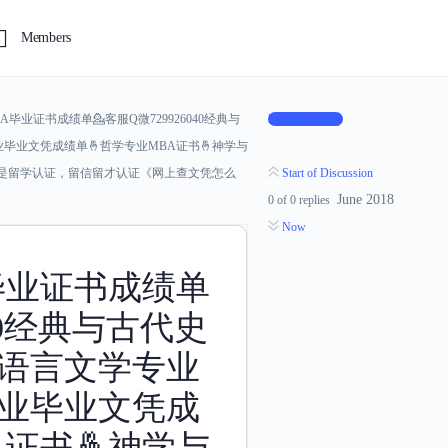
Members
毕业证书成绩单💁客服Q微729926040经典与
Log In to Reply
毕业文凭成绩单🤞哲学专业MBA证书🤞神学与
真是留学认证，留信留才认证《网上查文凭怎么
Start of Discussion
June 2018
0
of
0
replies
Now
毕业证书成绩单
040经典与古代史
语语言文学专业
专业毕业文凭成
A证书🤞神学与