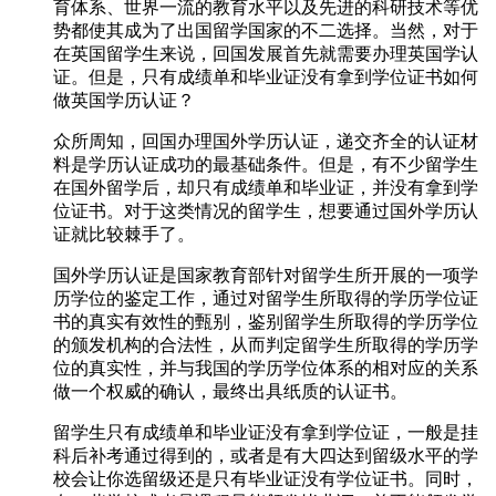
育体系、世界一流的教育水平以及先进的科研技术等优
势都使其成为了出国留学国家的不二选择。当然，对于
在英国留学生来说，回国发展首先就需要办理英国学认
证。但是，只有成绩单和毕业证没有拿到学位证书如何
做英国学历认证？
众所周知，回国办理国外学历认证，递交齐全的认证材
料是学历认证成功的最基础条件。但是，有不少留学生
在国外留学后，却只有成绩单和毕业证，并没有拿到学
位证书。对于这类情况的留学生，想要通过国外学历认
证就比较棘手了。
国外学历认证是国家教育部针对留学生所开展的一项学
历学位的鉴定工作，通过对留学生所取得的学历学位证
书的真实有效性的甄别，鉴别留学生所取得的学历学位
的颁发机构的合法性，从而判定留学生所取得的学历学
位的真实性，并与我国的学历学位体系的相对应的关系
做一个权威的确认，最终出具纸质的认证书。
留学生只有成绩单和毕业证没有拿到学位证，一般是挂
科后补考通过得到的，或者是有大四达到留级水平的学
校会让你选留级还是只有毕业证没有学位证书。同时，