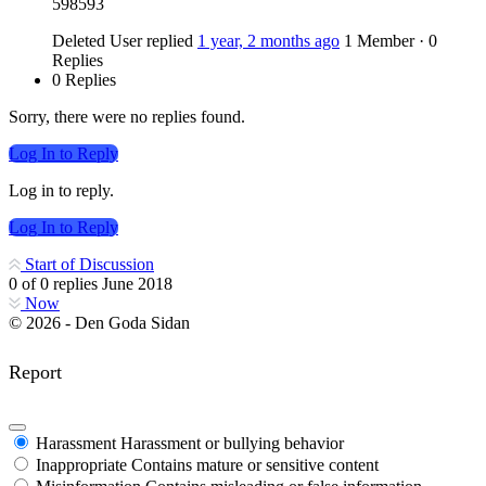
598593
Deleted User
replied
1 year, 2 months ago
1 Member
·
0
Replies
0 Replies
Sorry, there were no replies found.
Log In to Reply
Log in to reply.
Log In to Reply
Start of Discussion
0
of
0
replies
June 2018
Now
© 2026 - Den Goda Sidan
Report
Harassment
Harassment or bullying behavior
Inappropriate
Contains mature or sensitive content