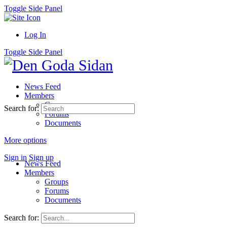
Toggle Side Panel
Log In
Toggle Side Panel
News Feed
Members
Groups
Search for:
Forums
Documents
More options
Sign in
Sign up
News Feed
Members
Groups
Forums
Documents
Search for: