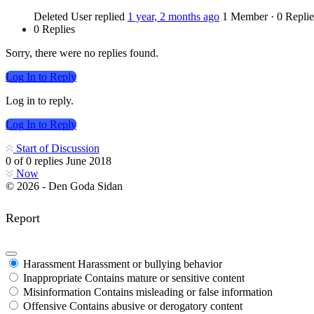
Deleted User
replied
1 year, 2 months ago
1 Member
·
0 Replie
0 Replies
Sorry, there were no replies found.
Log In to Reply
Log in to reply.
Log In to Reply
Start of Discussion
0
of
0
replies
June 2018
Now
© 2026 - Den Goda Sidan
Report
Harassment
Harassment or bullying behavior
Inappropriate
Contains mature or sensitive content
Misinformation
Contains misleading or false information
Offensive
Contains abusive or derogatory content