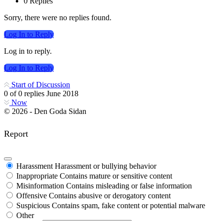
0 Replies
Sorry, there were no replies found.
Log In to Reply
Log in to reply.
Log In to Reply
Start of Discussion
0
of
0
replies
June 2018
Now
© 2026 - Den Goda Sidan
Report
Harassment
Harassment or bullying behavior
Inappropriate
Contains mature or sensitive content
Misinformation
Contains misleading or false information
Offensive
Contains abusive or derogatory content
Suspicious
Contains spam, fake content or potential malware
Other