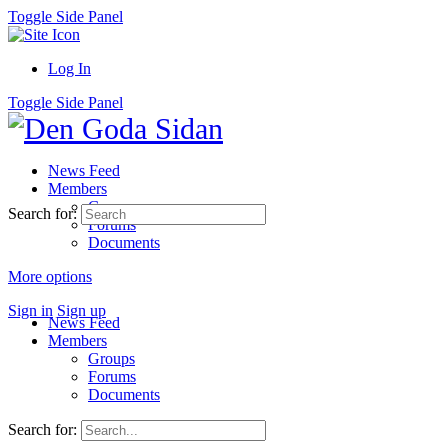
Toggle Side Panel
Log In
Toggle Side Panel
News Feed
Members
Groups
Search for:
Forums
Documents
More options
Sign in
Sign up
News Feed
Members
Groups
Forums
Documents
Search for: