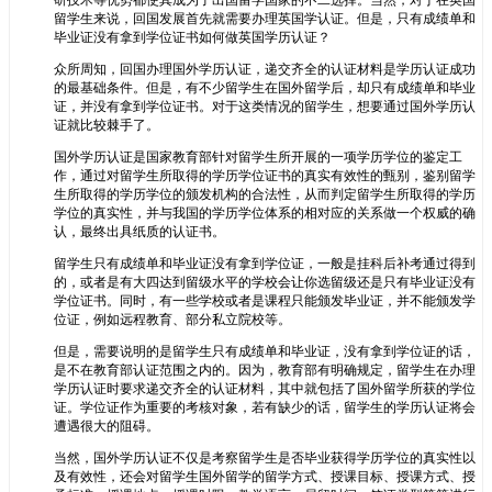
研技术等优势都使其成为了出国留学国家的不二选择。当然，对于在英国
留学生来说，回国发展首先就需要办理英国学认证。但是，只有成绩单和
毕业证没有拿到学位证书如何做英国学历认证？
众所周知，回国办理国外学历认证，递交齐全的认证材料是学历认证成功
的最基础条件。但是，有不少留学生在国外留学后，却只有成绩单和毕业
证，并没有拿到学位证书。对于这类情况的留学生，想要通过国外学历认
证就比较棘手了。
国外学历认证是国家教育部针对留学生所开展的一项学历学位的鉴定工
作，通过对留学生所取得的学历学位证书的真实有效性的甄别，鉴别留学
生所取得的学历学位的颁发机构的合法性，从而判定留学生所取得的学历
学位的真实性，并与我国的学历学位体系的相对应的关系做一个权威的确
认，最终出具纸质的认证书。
留学生只有成绩单和毕业证没有拿到学位证，一般是挂科后补考通过得到
的，或者是有大四达到留级水平的学校会让你选留级还是只有毕业证没有
学位证书。同时，有一些学校或者是课程只能颁发毕业证，并不能颁发学
位证，例如远程教育、部分私立院校等。
但是，需要说明的是留学生只有成绩单和毕业证，没有拿到学位证的话，
是不在教育部认证范围之内的。因为，教育部有明确规定，留学生在办理
学历认证时要求递交齐全的认证材料，其中就包括了国外留学所获的学位
证。学位证作为重要的考核对象，若有缺少的话，留学生的学历认证将会
遭遇很大的阻碍。
当然，国外学历认证不仅是考察留学生是否毕业获得学历学位的真实性以
及有效性，还会对留学生国外留学的留学方式、授课目标、授课方式、授