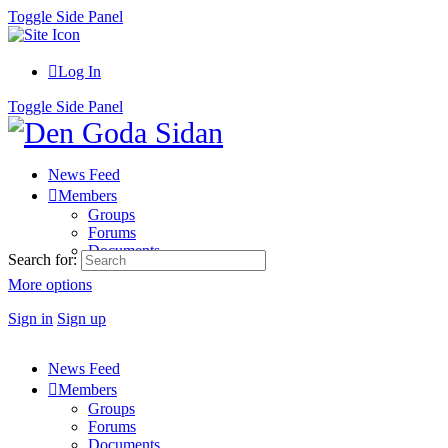
Toggle Side Panel
Log In
Toggle Side Panel
News Feed
Members
Groups
Forums
Documents
Search for:
More options
Sign in
Sign up
News Feed
Members
Groups
Forums
Documents