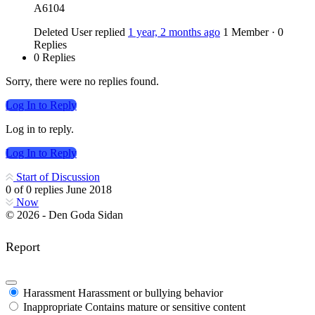
A6104
Deleted User
replied
1 year, 2 months ago
1 Member
·
0
Replies
0 Replies
Sorry, there were no replies found.
Log In to Reply
Log in to reply.
Log In to Reply
Start of Discussion
0
of
0
replies
June 2018
Now
© 2026 - Den Goda Sidan
Report
Harassment
Harassment or bullying behavior
Inappropriate
Contains mature or sensitive content