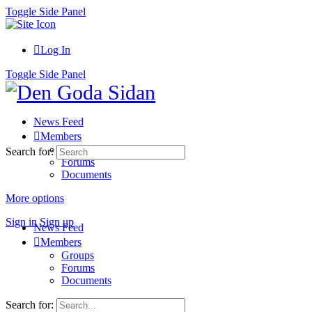
Toggle Side Panel
Log In
Toggle Side Panel
News Feed
Members
Groups
Search for:
Forums
Documents
More options
Sign in
Sign up
News Feed
Members
Groups
Forums
Documents
Search for: