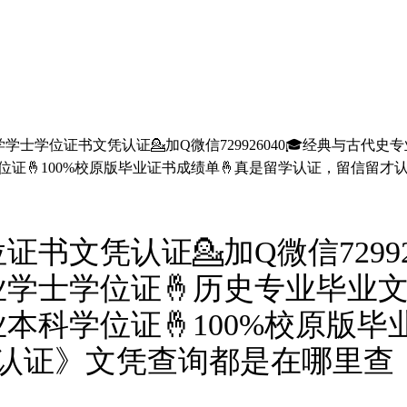
学士学位证书文凭认证💁加Q微信729926040🎓经典与古代
位证🤞100%校原版毕业证书成绩单🤞真是留学认证，留信留才
书文凭认证💁加Q微信72992
业学士学位证🤞历史专业毕业文
本科学位证🤞100%校原版毕
 认证》文凭查询都是在哪里查