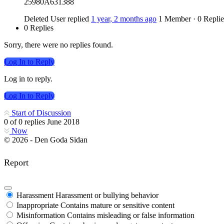
25980A631388
Deleted User
replied
1 year, 2 months ago
1 Member
·
0 Replie
0 Replies
Sorry, there were no replies found.
Log In to Reply
Log in to reply.
Log In to Reply
Start of Discussion
0
of
0
replies
June 2018
Now
© 2026 - Den Goda Sidan
Report
Harassment
Harassment or bullying behavior
Inappropriate
Contains mature or sensitive content
Misinformation
Contains misleading or false information