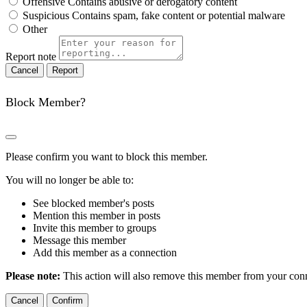
Offensive
Contains abusive or derogatory content
Suspicious
Contains spam, fake content or potential malware
Other
Report note
Report
Block Member?
Please confirm you want to block this member.
You will no longer be able to:
See blocked member's posts
Mention this member in posts
Invite this member to groups
Message this member
Add this member as a connection
Please note:
This action will also remove this member from your conne
Confirm