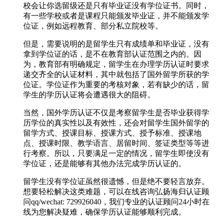
校会让你选留级还是只有毕业证没有学位证书。同时，
有一些学校或者是课程只能颁发毕业证，并不能颁发学
位证，例如远程教育、部分私立院校等。
但是，需要说明的是留学生只有成绩单和毕业证，没有
拿到学位证的话，是不在教育部认证范围之内的。因
为，教育部有明确规定，留学生在办理学历认证时要求
递交齐全的认证材料，其中就包括了国外留学所获的学
位证。学位证作为重要的考核对象，若有缺少的话，留
学生的学历认证将会遭遇很大的阻碍。
当然，国外学历认证不仅是考察留学生是否毕业获得学
历学位的真实性以及有效性，还会对留学生国外留学的
留学方式、授课目标、授课方式、授予标准、授课地
点、授课时限、教学语言、居留时间、签证类型等等进
行考察。所以，只要满足一定的情况，留学生即使没有
学位证，还是能够有其他办法完成学历认证的。
留学生没有学位证虽然很遗憾，但是绝不要轻言放弃。
想要轻松解决这类难题，可以在线咨询弘扬海归认证顾
问qq/wechat: 729926040，我们专业的认证顾问24小时在
线为您解决疑难，确保学历认证能够顺利完成。