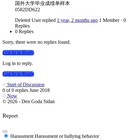
国外大学毕业成绩单样本
0582DD622
Deleted User
replied
1 year, 2 months ago
1 Member
·
0
Replies
0 Replies
Sorry, there were no replies found.
Log In to Reply
Log in to reply.
Log In to Reply
Start of Discussion
0
of
0
replies
June 2018
Now
© 2026 - Den Goda Sidan
Report
Harassment
Harassment or bullying behavior