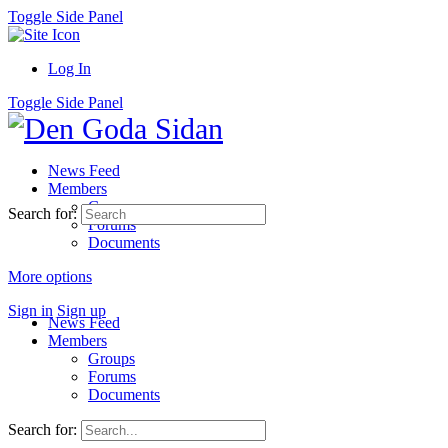
Toggle Side Panel
Log In
Toggle Side Panel
News Feed
Members
Groups
Search for:
Forums
Documents
More options
Sign in
Sign up
News Feed
Members
Groups
Forums
Documents
Search for: