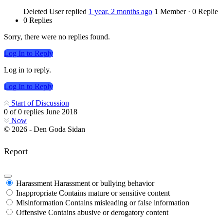
Deleted User
replied
1 year, 2 months ago
1 Member
·
0 Replie
0 Replies
Sorry, there were no replies found.
Log In to Reply
Log in to reply.
Log In to Reply
Start of Discussion
0
of
0
replies
June 2018
Now
© 2026 - Den Goda Sidan
Report
Harassment
Harassment or bullying behavior
Inappropriate
Contains mature or sensitive content
Misinformation
Contains misleading or false information
Offensive
Contains abusive or derogatory content