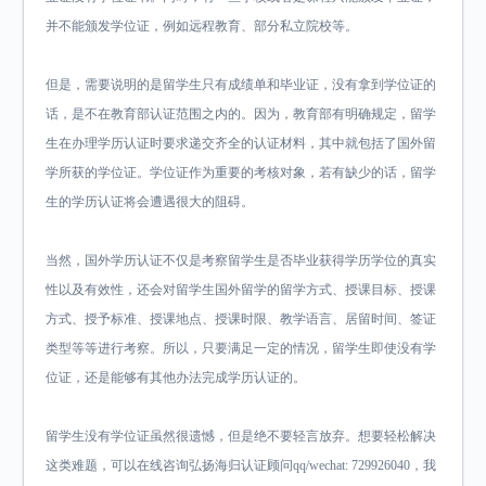
并不能颁发学位证，例如远程教育、部分私立院校等。
但是，需要说明的是留学生只有成绩单和毕业证，没有拿到学位证的
话，是不在教育部认证范围之内的。因为，教育部有明确规定，留学
生在办理学历认证时要求递交齐全的认证材料，其中就包括了国外留
学所获的学位证。学位证作为重要的考核对象，若有缺少的话，留学
生的学历认证将会遭遇很大的阻碍。
当然，国外学历认证不仅是考察留学生是否毕业获得学历学位的真实
性以及有效性，还会对留学生国外留学的留学方式、授课目标、授课
方式、授予标准、授课地点、授课时限、教学语言、居留时间、签证
类型等等进行考察。所以，只要满足一定的情况，留学生即使没有学
位证，还是能够有其他办法完成学历认证的。
留学生没有学位证虽然很遗憾，但是绝不要轻言放弃。想要轻松解决
这类难题，可以在线咨询弘扬海归认证顾问qq/wechat: 729926040，我