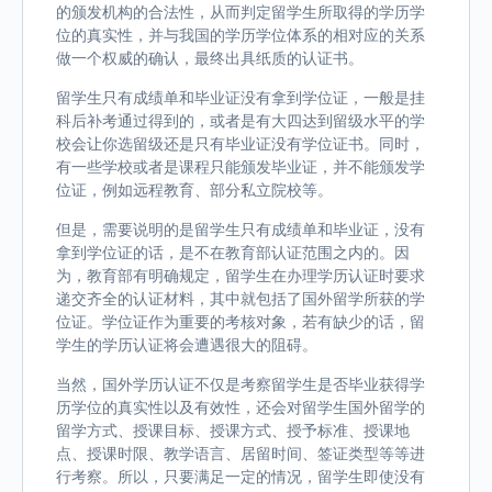
的颁发机构的合法性，从而判定留学生所取得的学历学
位的真实性，并与我国的学历学位体系的相对应的关系
做一个权威的确认，最终出具纸质的认证书。
留学生只有成绩单和毕业证没有拿到学位证，一般是挂
科后补考通过得到的，或者是有大四达到留级水平的学
校会让你选留级还是只有毕业证没有学位证书。同时，
有一些学校或者是课程只能颁发毕业证，并不能颁发学
位证，例如远程教育、部分私立院校等。
但是，需要说明的是留学生只有成绩单和毕业证，没有
拿到学位证的话，是不在教育部认证范围之内的。因
为，教育部有明确规定，留学生在办理学历认证时要求
递交齐全的认证材料，其中就包括了国外留学所获的学
位证。学位证作为重要的考核对象，若有缺少的话，留
学生的学历认证将会遭遇很大的阻碍。
当然，国外学历认证不仅是考察留学生是否毕业获得学
历学位的真实性以及有效性，还会对留学生国外留学的
留学方式、授课目标、授课方式、授予标准、授课地
点、授课时限、教学语言、居留时间、签证类型等等进
行考察。所以，只要满足一定的情况，留学生即使没有